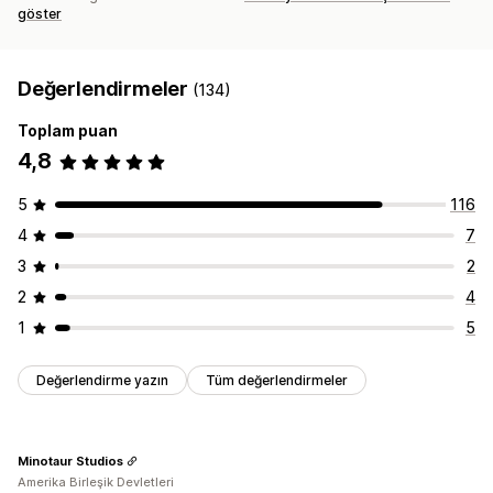
göster
Değerlendirmeler
(134)
Toplam puan
4,8
5
116
4
7
3
2
2
4
1
5
Değerlendirme yazın
Tüm değerlendirmeler
Minotaur Studios
Amerika Birleşik Devletleri