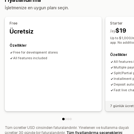
İşletmenize en uygun planı seçin.
Free
Starter
$19
Ücretsiz
/ay
Up to $1,000/m
app. No additio
Özellikler
Free for development stores
Özellikler
All features included
All features
Multiple pa
Split/Partia
Installment
Deposit aut
Fast live ch
7 günlük ücre
Tüm ücretler USD cinsinden faturalandırılır. Yinelenen ve kullanıma dayalı
ücretler 30 günde bir faturalandırılır.
Tüm fiyatlandırma seçeneklerini