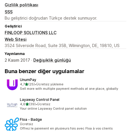
Gizlilik politikası
SSS
Bu geliştirici doğrudan Türkçe destek sunmuyor.
Geliştirici
FINLOOP SOLUTIONS LLC
Web Sitesi
3524 Silverside Road, Suite 35B, Wilmington, DE, 19810, US
Yayınlanma
2 Kasım 2017 ·
Değişiklik günlüğü
Buna benzer diğer uygulamalar
UnumPay
5 yıldız üzerinden
4,7
(25)
•
Ücretsiz yükleme
toplam 25 değerlendirme
Sell more with multiple payment methods at one place, globally
Layaway Control Panel
5 yıldız üzerinden
4,6
(39)
•
Ücretsiz
toplam 39 değerlendirme
Your online Layaway Control panel solution
Floa ‑ Badge
Ücretsiz
Offrez le paiement en plusieurs fois avec Floa à vos clients