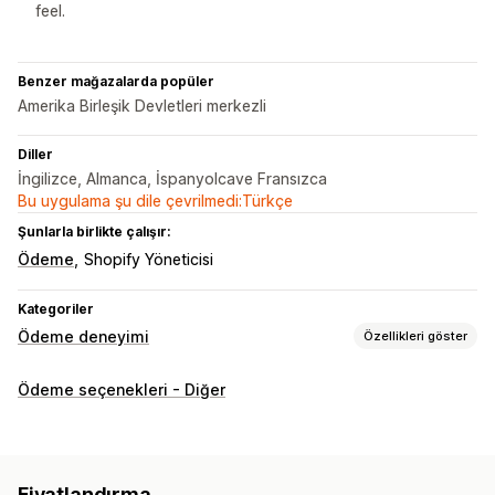
feel.
Benzer mağazalarda popüler
Amerika Birleşik Devletleri merkezli
Diller
İngilizce, Almanca, İspanyolcave Fransızca
Bu uygulama şu dile çevrilmedi:Türkçe
Şunlarla birlikte çalışır:
Ödeme
Shopify Yöneticisi
Kategoriler
Ödeme deneyimi
Özellikleri göster
Görüntüleme seçenekleri
Ödeme seçenekleri - Diğer
Ödeme mesajları
Widget tasarımı
Widget yerleşimi
Widget metni
Widget rengi
Yinelenen faturalar
Fiyatlandırma