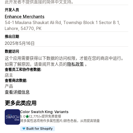
此开发者不提供直接的简体中文支持。
开发人员
Enhance Merchants
54-1 Maulana Shaukat Ali Rd, Township Block 1 Sector B 1,
Lahore, 54770, PK
推出日期
2025年5月16日
数据访问
这个应用需要获得以下数据的访问权限，才能在您的商店中运行。
如需了解原因，请查阅开发人员的
隐私政策
。
查看员工和协作者数据:
店主
查看商店数据:
产品
查看详细信息
更多此类应用
Color Swatch King: Variants
星（满分 5 星）
5.0
(2,775)
•
提供免费套餐
总共 2775 条评论
将多属性选项用作多属性图片/颜色色板，从而提高销量
Built for Shopify