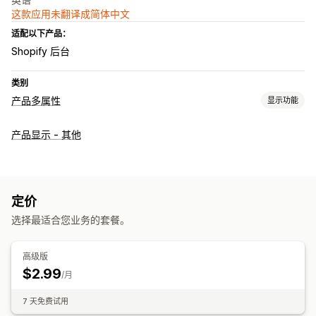
这款应用未翻译成简体中文
适配以下产品：
Shopify 后台
类别
产品多属性
显示功能
自定义
产品显示 - 其他
预览
多属性显示
定价
选择最适合您业务的套餐。
高级版
$2.99
/月
7 天免费试用