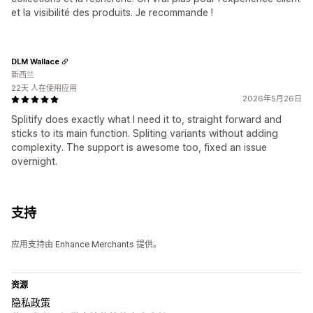
et la visibilité des produits. Je recommande !
DLM Wallace
新西兰
22天 人在使用应用
2026年5月26日
Splitify does exactly what I need it to, straight forward and
sticks to its main function. Spliting variants without adding
complexity. The support is awesome too, fixed an issue
overnight.
支持
应用支持由 Enhance Merchants 提供。
资源
隐私政策