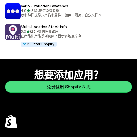
Vario ‑ Variation Swatches
星（满分 5 星）
4.9
(36)
•
提供免费套餐
总共 36 条评论
以多种样式显示产品多属性：颜色、图片、自定义样本
Multi‑Location Stock info
星（满分 5 星）
5.0
(23)
•
提供免费试用
总共 23 条评论
在产品和产品系列页面上显示多地点库存
Built for Shopify
想要添加应用？
免费试用 Shopify 3 天