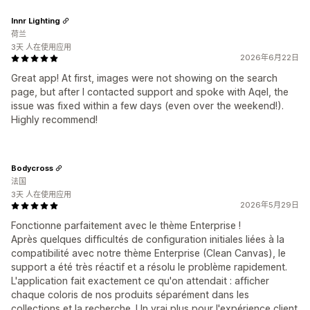
Innr Lighting
荷兰
3天 人在使用应用
2026年6月22日
Great app! At first, images were not showing on the search
page, but after I contacted support and spoke with Aqel, the
issue was fixed within a few days (even over the weekend!).
Highly recommend!
Bodycross
法国
3天 人在使用应用
2026年5月29日
Fonctionne parfaitement avec le thème Enterprise !
Après quelques difficultés de configuration initiales liées à la
compatibilité avec notre thème Enterprise (Clean Canvas), le
support a été très réactif et a résolu le problème rapidement.
L'application fait exactement ce qu'on attendait : afficher
chaque coloris de nos produits séparément dans les
collections et la recherche. Un vrai plus pour l'expérience client