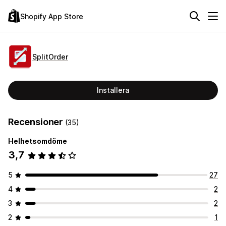
Shopify App Store
SplitOrder
Installera
Recensioner
(35)
Helhetsomdöme
3,7
5
27
4
2
3
2
2
1