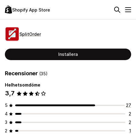
Shopify App Store
SplitOrder
Installera
Recensioner
(35)
Helhetsomdöme
3,7
5
27
4
2
3
2
2
1