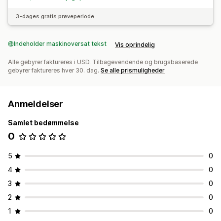
3-dages gratis prøveperiode
Indeholder maskinoversat tekst
Vis oprindelig
Alle gebyrer faktureres i USD. Tilbagevendende og brugsbaserede
gebyrer faktureres hver 30. dag.
Se alle prismuligheder
Anmeldelser
Samlet bedømmelse
0
5
0
4
0
3
0
2
0
1
0