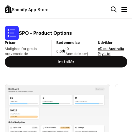
Shopify App Store
SPO ‑ Product Options
Priser
Bedømmelse
Udvikler
Mulighed for gratis
(0
eDeal Australia
0,0
prøveperiode
Anmeldelser)
Pty Ltd
Installér