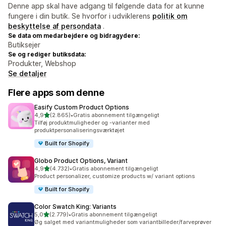
Denne app skal have adgang til følgende data for at kunne
fungere i din butik. Se hvorfor i udviklerens
politik om
beskyttelse af persondata
.
Se data om medarbejdere og bidragydere:
Butiksejer
Se og rediger butiksdata:
Produkter, Webshop
Se detaljer
Flere apps som denne
Easify Custom Product Options
ud af 5 stjerner
4,9
(2.865)
•
Gratis abonnement tilgængeligt
2865 anmeldelser i alt
Tilføj produktmuligheder og -varianter med
produktpersonaliseringsværktøjet
Built for Shopify
Globo Product Options, Variant
ud af 5 stjerner
4,9
(4.732)
•
Gratis abonnement tilgængeligt
4732 anmeldelser i alt
Product personalizer, customize products w/ variant options
Built for Shopify
Color Swatch King: Variants
ud af 5 stjerner
5,0
(2.779)
•
Gratis abonnement tilgængeligt
2779 anmeldelser i alt
Øg salget med variantmuligheder som variantbilleder/farveprøver