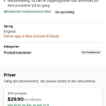
Massetildeling, så sæt af valgmuligheder kan anvendes på
flere produkter på én gang
Indeholder maskinoversat tekst
Vis oprindelig
Sprog
Engelsk
Denne app er ikke oversat til Dansk
Kategorier
Produktvarianter
Vis funktioner
Tilpasning
Visning af varianter
Priser
Vælg det abonnement, der passer bedst til din virksomhed.
SPO-prisplan
$29.90
om måneden
eller $240 om året, og spar 33 %