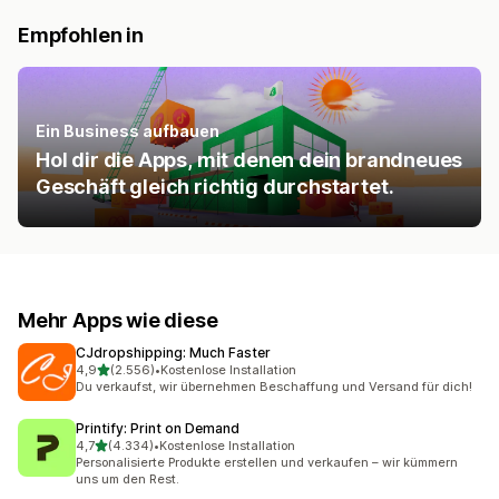
Empfohlen in
Ein Business aufbauen
Hol dir die Apps, mit denen dein brandneues
Geschäft gleich richtig durchstartet.
Mehr Apps wie diese
CJdropshipping: Much Faster
von 5 Sternen
4,9
(2.556)
•
Kostenlose Installation
2556 Rezensionen insgesamt
Du verkaufst, wir übernehmen Beschaffung und Versand für dich!
Printify: Print on Demand
von 5 Sternen
4,7
(4.334)
•
Kostenlose Installation
4334 Rezensionen insgesamt
Personalisierte Produkte erstellen und verkaufen – wir kümmern
uns um den Rest.