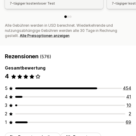
7-tägiger kostenloser Test
7-tägiger kos
Alle Gebühren werden in USD berechnet. Wiederkehrende und
nutzungsabhängige Gebühren werden alle 30 Tage in Rechnung
gestellt.
Alle Preisoptionen anzeigen
Rezensionen
(576)
Gesamtbewertung
4
5
454
4
41
3
10
2
2
1
69