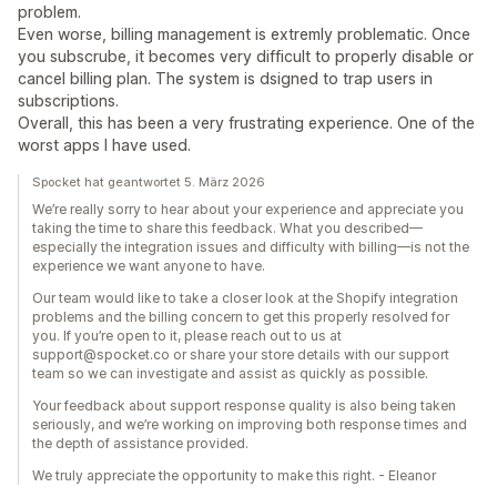
problem.
Even worse, billing management is extremly problematic. Once
you subscrube, it becomes very difficult to properly disable or
cancel billing plan. The system is dsigned to trap users in
subscriptions.
Overall, this has been a very frustrating experience. One of the
worst apps I have used.
Spocket hat geantwortet 5. März 2026
We’re really sorry to hear about your experience and appreciate you
taking the time to share this feedback. What you described—
especially the integration issues and difficulty with billing—is not the
experience we want anyone to have.
Our team would like to take a closer look at the Shopify integration
problems and the billing concern to get this properly resolved for
you. If you’re open to it, please reach out to us at
support@spocket.co or share your store details with our support
team so we can investigate and assist as quickly as possible.
Your feedback about support response quality is also being taken
seriously, and we’re working on improving both response times and
the depth of assistance provided.
We truly appreciate the opportunity to make this right. - Eleanor