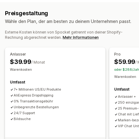
Etiketten der Eigenmarke
Benutzerdefinierte Verpackung
Kunst und Handwerkskunst
Unterhaltung und Medien
Preisgestaltung
Designtools
Mockup-Generator
Paketbeilagen
Spielzeug und Spiele
Baby-Produkte
Sportartikel
Wähle den Plan, der am besten zu deinem Unternehmen passt.
Personalisierung
Benutzerdefinierte Vorlagen
Haustierprodukte
Möbel
Geschäft und Büro
Hardware
Autoteile
Ausgereifte Produkte
Externe Kosten können von Spocket getrennt von deiner Shopify-
Produkte
Rechnung abgerechnet werden.
Mehr Informationen
Handtaschen
Decken
Bekleidung
Stickerei
Hüte
Schuhe
Beschaffungsstandorte
Trinkgefäße
Geschenke für festliche Gelegenheiten
Australien
Bahamas
Brasilien
China
Deutschland
Anlasser
Pro
Heimdeko
Laserhandwerk
Schmuck
Haustierprodukte
Dänemark
Finnland
Frankreich
Indien
Italien
Japan
$39.99
$59.99
/ Monat
/
Wandkunst
Umweltfreundlich
Bio
Kanada
Mexiko
Neuseeland
Niederlande
Norwegen
Warenkosten
oder $288/Jahr
Portugal
Schweden
Spanien
Südkorea
Türkei
Warenkosten
Versandoptionen
Umfasst
Vereinigte Arabische Emirate
Vereinigte Staaten
Diskrete Verpackung
Massenversand
Umfasst
7+ Millionen US/EU Produkte
Vereinigtes Königreich
Österreich
Benutzerdefinierter Versand
Umweltfreundlicher Versand
AliExpress Dropshipping
Anlasser +
0% Transaktionsgebühr
Globales Fulfillment
Multiversand
Updates in Echtzeit
250 einzigar
Unbegrenzte Bestellungen
25 Premium-
Inklusive Preisgestaltung
24/7 Support
Chat mit Lie
Nachverfolgung von Bestellungen
Bildsuche
Marken-bez
VIP Chat Un