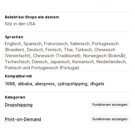
Beliebt bei Shops wie deinem
Sitz in den USA
Sprachen
Englisch, Spanisch, Französisch, Italienisch, Portugiesisch
(Brasilien), Deutsch, Finnisch, Thai, Türkisch, Chinesisch
(Vereinfacht), Chinesisch (Traditionell), Norwegisch (Bokmål),
Tschechisch, Dänisch, Japanisch, Koreanisch, Niederländisch,
Polnisch und Portugiesisch (Portugal)
Kompatibel mit
1688
alibaba
aliexpress
cjdropshipping
dhgate
Kategorien
Dropshipping
Funktionen anzeigen
Produkte, die du verkaufen kannst
Print-on-Demand
Funktionen anzeigen
Kleidung und Accessoires
Taschen und Reisegepäck
Produktanpassung
Haus und Garten
Gesundheit und Schönheit
Elektronik