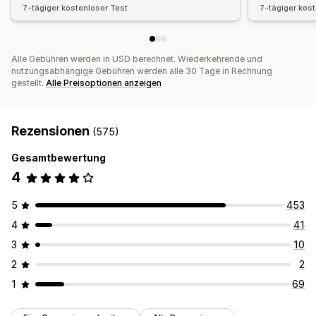
7-tägiger kostenloser Test
7-tägiger kos
Alle Gebühren werden in USD berechnet. Wiederkehrende und
nutzungsabhängige Gebühren werden alle 30 Tage in Rechnung
gestellt.
Alle Preisoptionen anzeigen
Rezensionen
(575)
Gesamtbewertung
4
5
453
4
41
3
10
2
2
1
69