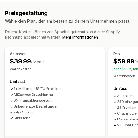
Etiketten der Eigenmarke
Benutzerdefinierte Verpackung
Kunst und Handwerkskunst
Unterhaltung und Medien
Preisgestaltung
Designtools
Mockup-Generator
Paketbeilagen
Spielzeug und Spiele
Baby-Produkte
Sportartikel
Wähle den Plan, der am besten zu deinem Unternehmen passt.
Personalisierung
Benutzerdefinierte Vorlagen
Haustierprodukte
Möbel
Geschäft und Büro
Hardware
Autoteile
Ausgereifte Produkte
Externe Kosten können von Spocket getrennt von deiner Shopify-
Produkte
Rechnung abgerechnet werden.
Mehr Informationen
Handtaschen
Decken
Bekleidung
Stickerei
Hüte
Schuhe
Beschaffungsstandorte
Trinkgefäße
Geschenke für festliche Gelegenheiten
Australien
Bahamas
Brasilien
China
Deutschland
Anlasser
Pro
Heimdeko
Laserhandwerk
Schmuck
Haustierprodukte
Dänemark
Finnland
Frankreich
Indien
Italien
Japan
$39.99
$59.99
/ Monat
/
Wandkunst
Umweltfreundlich
Bio
Kanada
Mexiko
Neuseeland
Niederlande
Norwegen
Warenkosten
oder $288/Jahr
Portugal
Schweden
Spanien
Südkorea
Türkei
Warenkosten
Versandoptionen
Umfasst
Vereinigte Arabische Emirate
Vereinigte Staaten
Diskrete Verpackung
Massenversand
Umfasst
7+ Millionen US/EU Produkte
Vereinigtes Königreich
Österreich
Benutzerdefinierter Versand
Umweltfreundlicher Versand
AliExpress Dropshipping
Anlasser +
0% Transaktionsgebühr
Globales Fulfillment
Multiversand
Updates in Echtzeit
250 einzigar
Unbegrenzte Bestellungen
25 Premium-
Inklusive Preisgestaltung
24/7 Support
Chat mit Lie
Nachverfolgung von Bestellungen
Bildsuche
Marken-bez
VIP Chat Un