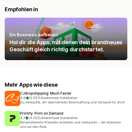
Empfohlen in
Ein Business aufbauen
Hol dir die Apps, mit denen dein brandneues
Geschäft gleich richtig durchstartet.
Mehr Apps wie diese
CJdropshipping: Much Faster
von 5 Sternen
4,9
(2.551)
•
Kostenlose Installation
2551 Rezensionen insgesamt
Du verkaufst, wir übernehmen Beschaffung und Versand für dich!
Printify: Print on Demand
von 5 Sternen
4,7
(4.322)
•
Kostenlose Installation
4322 Rezensionen insgesamt
Personalisierte Produkte erstellen und verkaufen – wir kümmern
uns um den Rest.