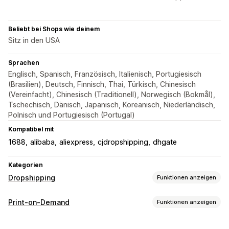
Beliebt bei Shops wie deinem
Sitz in den USA
Sprachen
Englisch, Spanisch, Französisch, Italienisch, Portugiesisch
(Brasilien), Deutsch, Finnisch, Thai, Türkisch, Chinesisch
(Vereinfacht), Chinesisch (Traditionell), Norwegisch (Bokmål),
Tschechisch, Dänisch, Japanisch, Koreanisch, Niederländisch,
Polnisch und Portugiesisch (Portugal)
Kompatibel mit
1688
alibaba
aliexpress
cjdropshipping
dhgate
Kategorien
Dropshipping
Funktionen anzeigen
Produkte, die du verkaufen kannst
Print-on-Demand
Funktionen anzeigen
Kleidung und Accessoires
Taschen und Reisegepäck
Produktanpassung
Haus und Garten
Gesundheit und Schönheit
Elektronik