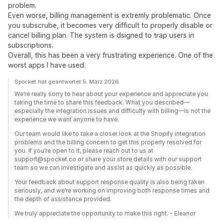
problem.
Even worse, billing management is extremly problematic. Once
you subscrube, it becomes very difficult to properly disable or
cancel billing plan. The system is dsigned to trap users in
subscriptions.
Overall, this has been a very frustrating experience. One of the
worst apps I have used.
Spocket hat geantwortet 5. März 2026
We’re really sorry to hear about your experience and appreciate you
taking the time to share this feedback. What you described—
especially the integration issues and difficulty with billing—is not the
experience we want anyone to have.
Our team would like to take a closer look at the Shopify integration
problems and the billing concern to get this properly resolved for
you. If you’re open to it, please reach out to us at
support@spocket.co or share your store details with our support
team so we can investigate and assist as quickly as possible.
Your feedback about support response quality is also being taken
seriously, and we’re working on improving both response times and
the depth of assistance provided.
We truly appreciate the opportunity to make this right. - Eleanor