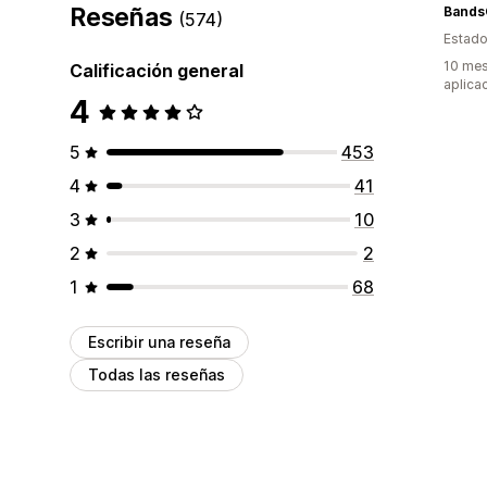
Reseñas
Bands
(574)
Estado
10 mes
Calificación general
aplica
4
5
453
4
41
3
10
2
2
1
68
Escribir una reseña
Todas las reseñas