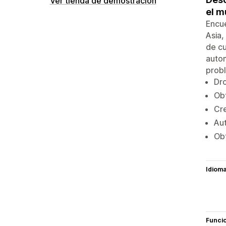
Ver tienda de demostración
el m
Encue
Asia,
de cu
autom
probl
Dr
Obt
Cre
Au
Obt
Idiom
Funci