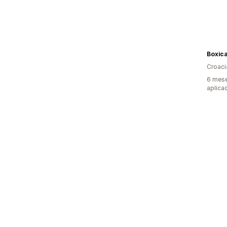
Boxica
Croaci
6 mese
aplica