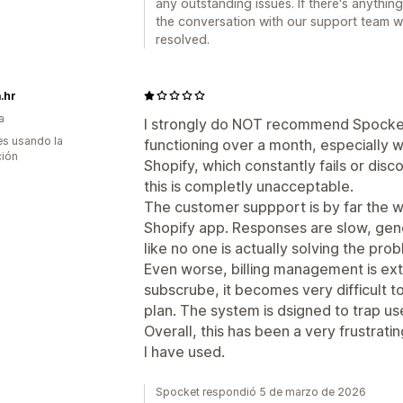
any outstanding issues. If there's anythin
the conversation with our support team we'r
resolved.
.hr
a
I strongly do NOT recommend Spocket
s usando la
functioning over a month, especially w
ción
Shopify, which constantly fails or disc
this is completly unacceptable.
The customer suppport is by far the w
Shopify app. Responses are slow, gener
like no one is actually solving the pro
Even worse, billing management is ex
subscrube, it becomes very difficult to
plan. The system is dsigned to trap use
Overall, this has been a very frustrat
I have used.
Spocket respondió 5 de marzo de 2026