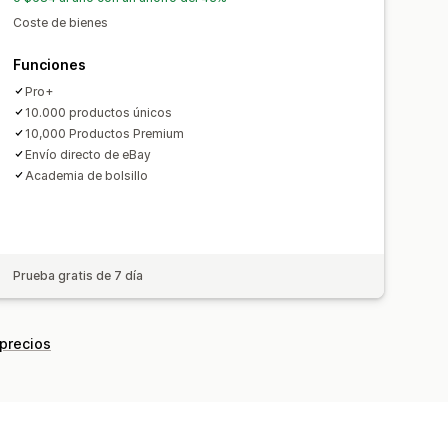
Actualizaciones en tiempo real
Coste de bienes
edidos
Funciones
Pro+
10.000 productos únicos
10,000 Productos Premium
Envío directo de eBay
Academia de bolsillo
Prueba gratis de 7 día
 precios