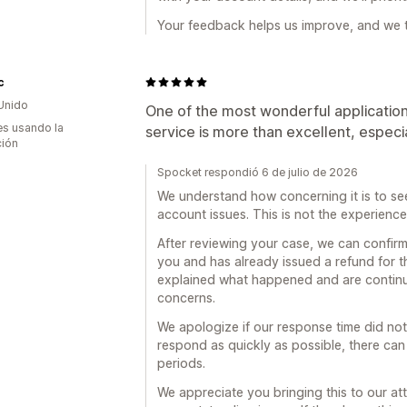
Your feedback helps us improve, and we ta
c
Unido
One of the most wonderful applicatio
s usando la
service is more than excellent, especi
ción
Spocket respondió 6 de julio de 2026
We understand how concerning it is to s
account issues. This is not the experience
After reviewing your case, we can confirm
you and has already issued a refund for t
explained what happened and are continui
concerns.
We apologize if our response time did no
respond as quickly as possible, there ca
periods.
We appreciate you bringing this to our at