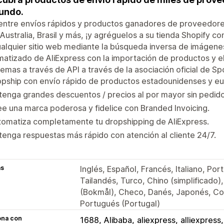
undo.
ntre envíos rápidos y productos ganadores de proveedores
 Australia, Brasil y más, ¡y agréguelos a su tienda Shopify 
alquier sitio web mediante la búsqueda inversa de imágenes
atizado de AliExpress con la importación de productos y e
emas a través de API a través de la asociación oficial de S
opship con envío rápido de productos estadounidenses y e
enga grandes descuentos / precios al por mayor sin pedid
e una marca poderosa y fidelice con Branded Invoicing.
tomatiza completamente tu dropshipping de AliExpress.
enga respuestas más rápido con atención al cliente 24/7.
as
Inglés, Español, Francés, Italiano, Por
Tailandés, Turco, Chino (simplificado)
(Bokmål), Checo, Danés, Japonés, Co
Portugués (Portugal)
ona con
1688
Alibaba
aliexpress
alliexpress