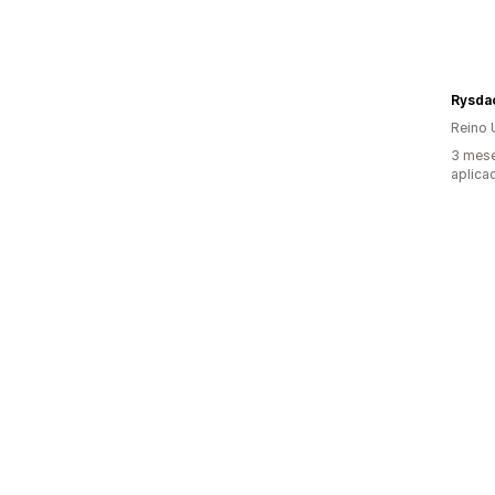
Rysda
Reino 
3 mese
aplica