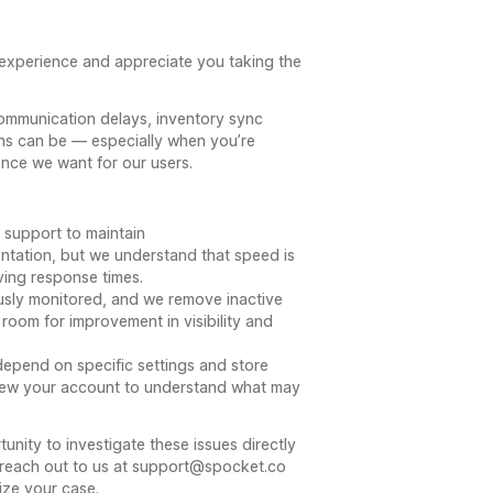
 experience and appreciate you taking the
ommunication delays, inventory sync
ns can be — especially when you’re
ience we want for our users.
 support to maintain
tation, but we understand that speed is
ving response times.
ously monitored, and we remove inactive
room for improvement in visibility and
epend on specific settings and store
eview your account to understand what may
nity to investigate these issues directly
reach out to us at support@spocket.co
tize your case.