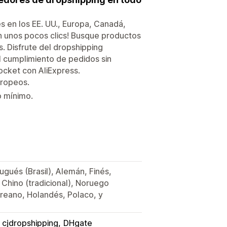
 en los EE. UU., Europa, Canadá,
con unos pocos clics! Busque productos
. Disfrute del dropshipping
l cumplimiento de pedidos sin
pocket con AliExpress.
uropeos.
o mínimo.
tugués (Brasil), Alemán, Finés,
, Chino (tradicional), Noruego
reano, Holandés, Polaco, y
cjdropshipping
DHgate