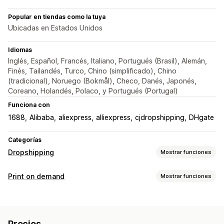
Popular en tiendas como la tuya
Ubicadas en Estados Unidos
Idiomas
Inglés, Español, Francés, Italiano, Portugués (Brasil), Alemán,
Finés, Tailandés, Turco, Chino (simplificado), Chino
(tradicional), Noruego (Bokmål), Checo, Danés, Japonés,
Coreano, Holandés, Polaco, y Portugués (Portugal)
Funciona con
1688
Alibaba
aliexpress
alliexpress
cjdropshipping
DHgate
Categorías
Dropshipping
Mostrar funciones
Productos que puedes adquirir
Print on demand
Mostrar funciones
Ropa y accesorios
Maletas y equipaje
Hogar y jardín
Personalización de productos
Salud y belleza
Electrónica
Arte y manualidades
Etiquetas privadas
Embalaje personalizado
Entretenimiento y multimedia
Juguetes y juegos
Precios