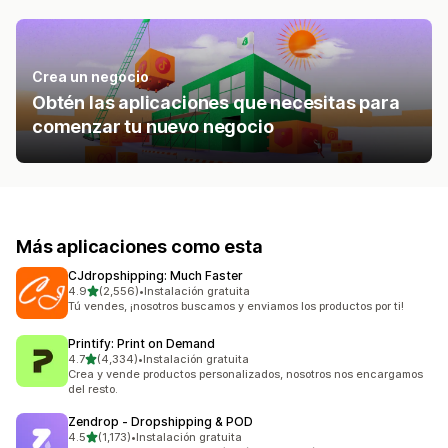
Crea un negocio
Obtén las aplicaciones que necesitas para
comenzar tu nuevo negocio
Más aplicaciones como esta
CJdropshipping: Much Faster
de 5 estrellas
4.9
(2,556)
•
Instalación gratuita
2556 reseñas en total
Tú vendes, ¡nosotros buscamos y enviamos los productos por ti!
Printify: Print on Demand
de 5 estrellas
4.7
(4,334)
•
Instalación gratuita
4334 reseñas en total
Crea y vende productos personalizados, nosotros nos encargamos
del resto.
Zendrop ‑ Dropshipping & POD
de 5 estrellas
4.5
(1,173)
•
Instalación gratuita
1173 reseñas en total