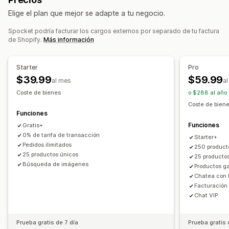
Herramientas de diseño
Generador de prototipos
Productos para bebés
Productos deportivos
Elige el plan que mejor se adapte a tu negocio.
Embalajes
Personalización
Plantillas personalizadas
Productos para mascotas
Muebles
Negocio y oficina
Hardware
Automóvil
Productos maduros
Spocket podría facturar los cargos externos por separado de tu factura
Productos
de Shopify.
Más información
Bolsos
Mantas
Vestimenta
Bordado
Sombreros
Sucursales de abastecimiento
Zapatos
Cristalería
Regalos navideños
Alemania
Australia
Austria
Bahamas
Brasil
Canadá
Starter
Pro
Decoración del hogar
Artesanía con láser
Joyas
China
Corea del Sur
Dinamarca
Emiratos Árabes Unidos
$39.99
$59.99
al mes
a
Productos para mascotas
Arte mural
Ecológico
Orgánico
España
Estados Unidos
Finlandia
Francia
India
Italia
Coste de bienes
o $288 al año
Japón
México
Noruega
Nueva Zelanda
Países Bajos
Coste de bien
Opciones de envío
Funciones
Portugal
Reino Unido
Suecia
Turquía
Etiqueta blanca
Envío masivo
Envío personalizado
Envíos
Funciones
Gratis+
Preparación general
Múltiples envíos
0% de tarifa de transacción
Starter+
Pedidos ilimitados
Actualizaciones en tiempo real
Precios inclusivos
250 product
25 productos únicos
25 productos
Seguimiento de pedidos
Búsqueda de imágenes
Productos g
Chatea con 
Facturación
Chat VIP
Prueba gratis de 7 día
Prueba gratis 