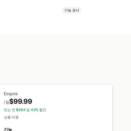
기능 표시
및 정원
건강 및 뷰티
전자 제품
 게임
유아 제품
스포츠 제품
 도구
실물 모형 생성기
사은품
하드웨어
자동차용품
시장 점유 제품
덴마크
독일
멕시코
미국
바하마
수
명절 선물
홈 인테리어
영국
오스트레일리아
오스트리아
아트
친환경
유기농
키
포르투갈
프랑스
핀란드
송
친환경 배송
전체 주문 처리
Empire
 책정
주문 추적
$99.99
/월
또는 연 $684 및 43% 할인
상품 비용
기능