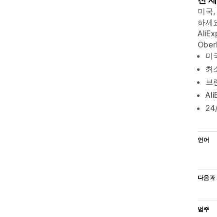
미국,
하세요
AliE
Ober
미
최소
브
Al
24
언어
다음과 
범주