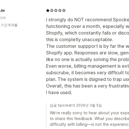
.hr
티아
I strongly do NOT recommend Spocket
 기간 6개월
functioning over a month, especially w
Shopify, which constantly fails or disc
this is completly unacceptable.
The customer suppport is by far the w
Shopify app. Responses are slow, gener
like no one is actually solving the pro
Even worse, billing management is ex
subscrube, it becomes very difficult to
plan. The system is dsigned to trap use
Overall, this has been a very frustrat
I have used.
답글 Spocket개 2026년 3월 5일
We’re really sorry to hear about your exp
to share this feedback. What you describ
difficulty with billing—is not the experie