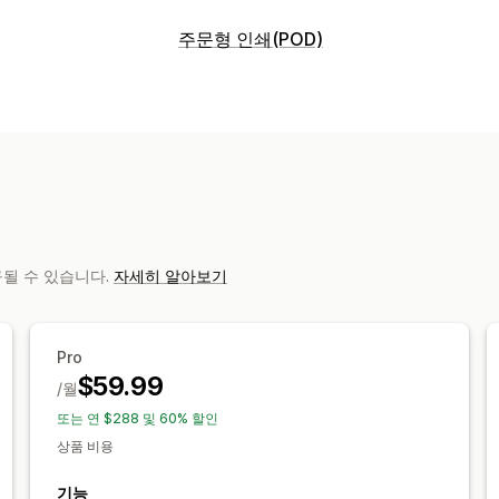
판매할 수 있는 제품
주문형 인쇄(POD)
의류 및 액세서리
가방 및 여행가방
집 
제품 맞춤 설정
공예품
엔터테인먼트 및 미디어
완구 및
자사 브랜드
사용자 지정 패키지
디자인
반려동물 제품
가구
비즈니스 및 사무실
개인 맞춤 설정
사용자 지정 템플릿
조달(소싱) 위치
제품
네덜란드
노르웨이
뉴질랜드
대한민국
가방
담요
의류
자수
모자
신발
음료
브라질
스웨덴
스페인
아랍에미리트
레이저 공예
주얼리
반려동물 제품
월 
이탈리아
인도
일본
중국
캐나다
터
청구될 수 있습니다.
자세히 알아보기
배송 옵션
브랜드 없는 제품
대량 배송
맞춤형 배
Pro
멀티 배송
실시간 업데이트
포괄적 가격
$59.99
/월
또는 연 $288 및 60% 할인
상품 비용
기능