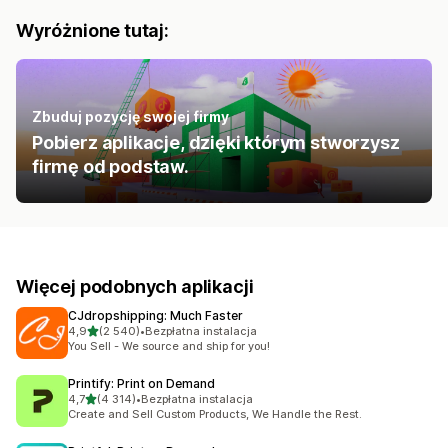
Wyróżnione tutaj:
Zbuduj pozycję swojej firmy
Pobierz aplikacje, dzięki którym stworzysz
firmę od podstaw.
Więcej podobnych aplikacji
CJdropshipping: Much Faster
na 5 gwiazdek
4,9
(2 540)
•
Bezpłatna instalacja
Łączna liczba recenzji: 2540
You Sell - We source and ship for you!
Printify: Print on Demand
na 5 gwiazdek
4,7
(4 314)
•
Bezpłatna instalacja
Łączna liczba recenzji: 4314
Create and Sell Custom Products, We Handle the Rest.