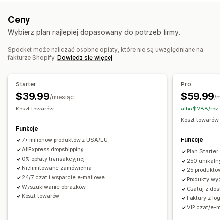
Własne etykiety
Niestandardowe opakowanie
Rozrywka i multimedia
Zabawki i gry
Ceny
Narzędzia projektowe
Generator makiet
Dodatki
Produkty dla niemowląt
Produkty sportowe
Wybierz plan najlepiej dopasowany do potrzeb firmy.
Personalizacja
Niestandardowe szablony
Produkty dla zwierząt
Meble
Biznes i biuro
Sprzęt
Motoryzacja
Dojrzałe produkty
Spocket może naliczać osobne opłaty, które nie są uwzględniane na
Produkty
fakturze Shopify.
Dowiedz się więcej
Torebki
Koce
Odzież
Haft
Kapelusze
Obuwie
Miejsca pozyskiwania
Szklanki i kieliszki
Prezenty świąteczne
Wystrój wnętrz
Australia
Austria
Bahamy
Brazylia
Chiny
Dania
Finlandia
Starter
Pro
Wyroby grawerowane laserowo
Biżuteria
Francja
Hiszpania
Holandia
Indie
Japonia
Kanada
$39.99
$59.99
/miesiąc
/
Produkty dla zwierząt
Ozdoby na ścianę
Ekologiczne
Korea Południowa
Meksyk
Niemcy
Norwegia
Koszt towarów
albo $288/rok
Organiczne
Nowa Zelandia
Portugalia
Stany Zjednoczone
Szwecja
Koszt towarów
Funkcje
Turcja
Wielka Brytania
Włochy
Opcje wysyłki
Funkcje
7+ milionów produktów z USA/EU
Zjednoczone Emiraty Arabskie
Produkty sprzedawane pod marką dystrybutora
AliExpress dropshipping
Plan Starter
0% opłaty transakcyjnej
Przesyłka zbiorcza
Wysyłka niestandardowa
250 unikaln
Nielimitowane zamówienia
25 produktó
Wysyłka ekologiczna
Realizacja na całym świecie
24/7 czat i wsparcie e-mailowe
Produkty wy
Wysyłka do wielu adresów
Wyszukiwanie obrazków
Czatuj z do
Koszt towarów
Śledzenie w czasie rzeczywistym
Faktury z lo
VIP czat/e-m
Cena zawierająca wszystkie opłaty
Śledzenie zamówień