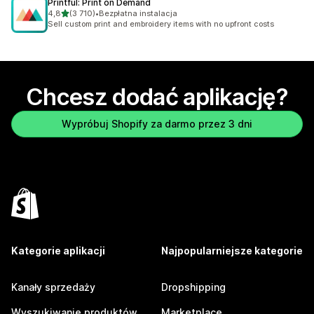
Printful: Print on Demand
na 5 gwiazdek
4,8
(3 710)
•
Bezpłatna instalacja
Łączna liczba recenzji: 3710
Sell custom print and embroidery items with no upfront costs
Chcesz dodać aplikację?
Wypróbuj Shopify za darmo przez 3 dni
Kategorie aplikacji
Najpopularniejsze kategorie
Kanały sprzedaży
Dropshipping
Wyszukiwanie produktów
Marketplace