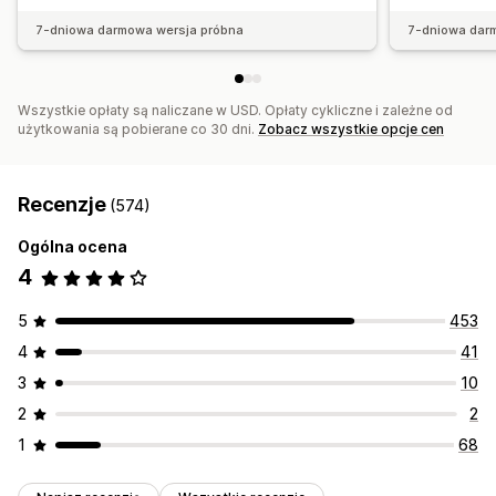
7-dniowa darmowa wersja próbna
7-dniowa dar
Wszystkie opłaty są naliczane w USD. Opłaty cykliczne i zależne od
użytkowania są pobierane co 30 dni.
Zobacz wszystkie opcje cen
Recenzje
(574)
Ogólna ocena
4
5
453
4
41
3
10
2
2
1
68