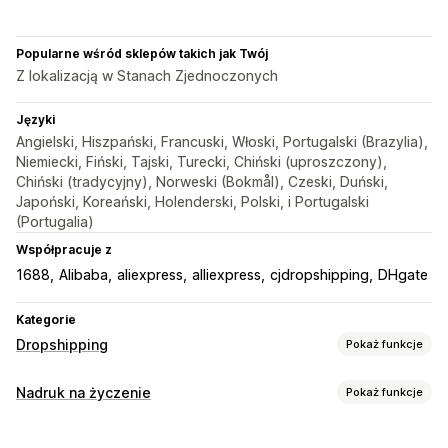
Popularne wśród sklepów takich jak Twój
Z lokalizacją w Stanach Zjednoczonych
Języki
Angielski, Hiszpański, Francuski, Włoski, Portugalski (Brazylia),
Niemiecki, Fiński, Tajski, Turecki, Chiński (uproszczony),
Chiński (tradycyjny), Norweski (Bokmål), Czeski, Duński,
Japoński, Koreański, Holenderski, Polski, i Portugalski
(Portugalia)
Współpracuje z
1688
Alibaba
aliexpress
alliexpress
cjdropshipping
DHgate
Kategorie
Dropshipping
Pokaż funkcje
Produkty, które możesz sprzedawać
Nadruk na życzenie
Pokaż funkcje
Ubrania i akcesoria
Torby i walizki
Dom i ogród
Personalizacja produktów
Zdrowie i uroda
Elektronika
Sztuka i rękodzieło