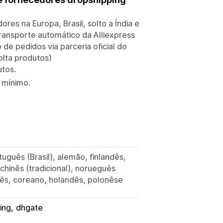
res na Europa, Brasil, solto a Índia e
transporte automático da Alliexpress
e pedidos via parceria oficial do
olta produtos)
tos.
 mínimo.
rtuguês (Brasil), alemão, finlandês,
, chinês (tradicional), norueguês
ês, coreano, holandês, polonêse
ing
dhgate