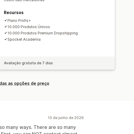
ete múltiplo
clusivo
Recursos
Plano Profis+
10.000 Produtos Únicos
10.000 Produtos Premium Dropshipping
Spocket Academia
Avaliação gratuita de 7 dias
odas as opções de preço
10 de junho de 2026
in so many ways. There are so many
. First, you can NOT contact almost