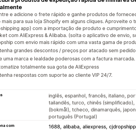
balmente
tre e adicione o frete rápido e ganhe produtos de fornecedo
 mais para sua loja Shopify em alguns cliques. Aproveite o 
shipping app) com a importação de produto e cumprimento d
et com AliExpress & Alibaba. (solta o aplicativo de envio, s
opship com envio mais rápido com uma vasta gama de produ
tenha grandes descontos / preços por atacado sem pedido
ie uma marca e lealdade poderosas com a factura marcada.
omatize totalmente sua gota de AliExpress
enha respostas com suporte ao cliente VIP 24/7.
as
inglês, espanhol, francês, italiano, po
tailandês, turco, chinês (simplificado)
(bokmål), tcheco, dinamarquês, japon
português (Portugal)
ona com
1688
alibaba
aliexpress
cjdropshipp