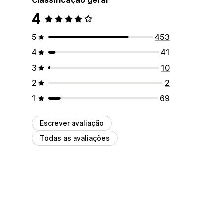
4
5
453
4
41
3
10
2
2
1
69
Escrever avaliação
Todas as avaliações