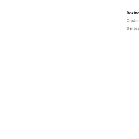
Boxica
Croáci
6 mes