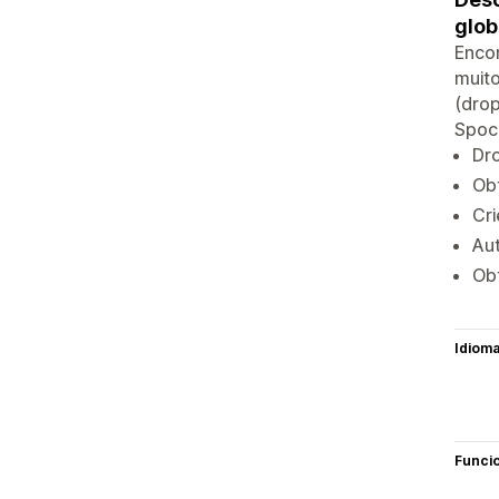
glo
Encon
muito
(drop
Spock
Dr
Ob
Cr
Aut
Obt
Idiom
Funci