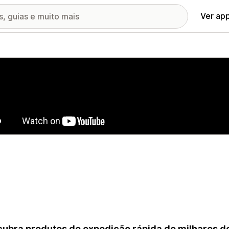
Ver ap
ia de imagens em destaque
ubra produtos de expedição rápida de milhares d