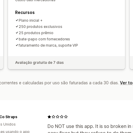
Processamento de pedidos global
Fr
Atualizações em tempo real
Preço in
Recursos
Acompanhamento de pedido
Plano inicial +
250 produtos exclusivos
25 produtos prêmio
bate-papo com fornecedores
faturamento de marca, suporte VIP
Avaliação gratuita de 7 dias
rrentes e calculadas por uso são faturadas a cada 30 dias.
Ver t
Co Straps
s Unidos
Do NOT use this app. It is so broken 
es usando o app
easy fixes but they refuse to do them