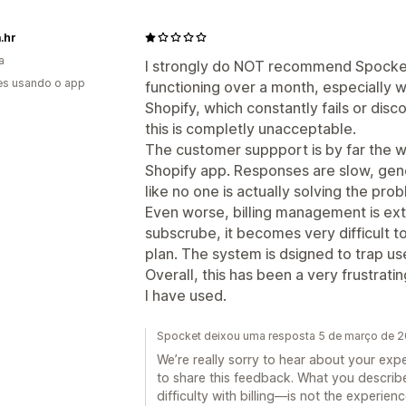
.hr
a
I strongly do NOT recommend Spocket
es usando o app
functioning over a month, especially w
Shopify, which constantly fails or disc
this is completly unacceptable.
The customer suppport is by far the w
Shopify app. Responses are slow, gener
like no one is actually solving the pro
Even worse, billing management is ex
subscrube, it becomes very difficult to
plan. The system is dsigned to trap use
Overall, this has been a very frustrat
I have used.
Spocket deixou uma resposta 5 de março de 
We’re really sorry to hear about your exp
to share this feedback. What you describ
difficulty with billing—is not the experie