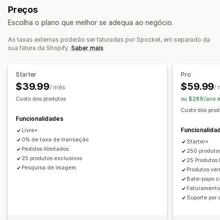
Preços
Ferramentas de design
Gerador de maquetes
Brinquedos e jogos
Produtos de bebé
Escolha o plano que melhor se adequa ao negócio.
Embalagens
Personalização
Modelos personalizados
Produtos desportivos
Produtos para animais
Mobiliário
Empresas e escritório
Equipamento
Automóveis
As taxas externas poderão ser faturadas por Spocket, em separado da
Produtos
sua fatura da Shopify.
Saber mais
Produtos maduros
Malas
Cobertores
Vestuário
Bordado
Chapéus
Sapatos
Copos
Presentes de época festiva
Decoração do lar
Locais de aquisição
Starter
Pro
Artesanato a laser
Joalharia
Produtos para animais
Alemanha
Austrália
Baamas
Brasil
Canadá
China
$39.99
$59.99
/ mês
/
Arte mural
Amigo do ambiente
Orgânico
Coreia do Sul
Dinamarca
Emirados Árabes Unidos
Custo dos produtos
ou $288/ano 
Espanha
Estados Unidos
Finlândia
França
Itália
Japão
Custo dos prod
Opções de envio
Funcionalidades
México
Noruega
Nova Zelândia
Países Baixos
Portugal
Marca branca
Envio em lote
Envio personalizado
Funcionalida
Livre+
Reino Unido
Suécia
Turquia
Áustria
Índia
Envio ecológico
Processamento global
Envio múltiplo
0% de taxa de transação
Starter+
Pedidos Ilimitados
Atualizações em tempo real
Preços inclusivos
250 produto
25 produtos exclusivos
25 Produtos
Rastreio de encomendas
Pesquisa de imagem
Produtos ve
Bate-papo c
Faturamento
Suporte por 