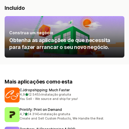
Incluído
Construa um negócio
Obtenha as aplicações de que necessita
para fazer arrancar o seu novo negócio.
Mais aplicações como esta
CJdropshipping: Much Faster
de 5 estrelas
4,9
(2.545)
•
Instalação gratuita
2545 total de avaliações
You Sell - We source and ship for you!
Printify: Print on Demand
de 5 estrelas
4,7
(4.314)
•
Instalação gratuita
4314 total de avaliações
Create and Sell Custom Products, We Handle the Rest.