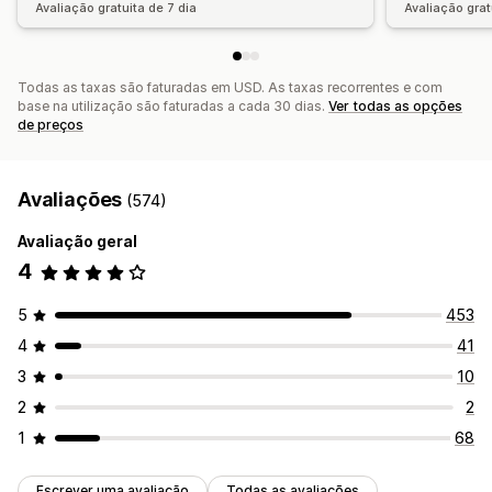
Avaliação gratuita de 7 dia
Avaliação grat
Todas as taxas são faturadas em USD. As taxas recorrentes e com
base na utilização são faturadas a cada 30 dias.
Ver todas as opções
de preços
Avaliações
(574)
Avaliação geral
4
5
453
4
41
3
10
2
2
1
68
Escrever uma avaliação
Todas as avaliações