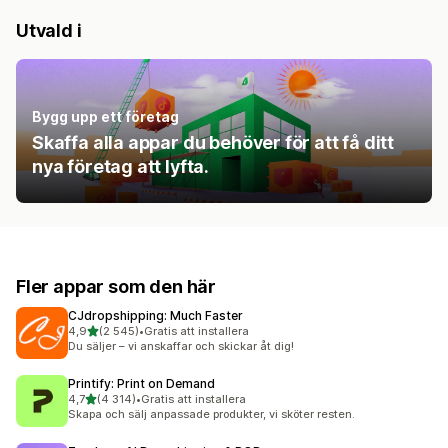
Utvald i
Bygg upp ett företag
Skaffa alla appar du behöver för att få ditt
nya företag att lyfta.
Fler appar som den här
CJdropshipping: Much Faster
av 5 stjärnor
4,9
(2 545)
•
Gratis att installera
2545 recensioner totalt
Du säljer – vi anskaffar och skickar åt dig!
Printify: Print on Demand
av 5 stjärnor
4,7
(4 314)
•
Gratis att installera
4314 recensioner totalt
Skapa och sälj anpassade produkter, vi sköter resten.