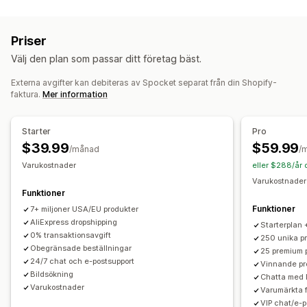
Produktanpassning
Hem och trädgård
Hälsa och skönhet
Elektronik
Privata etiketter
Anpassad paketering
Designverktyg
Konst och hantverk
Underhållning och media
Priser
Generator för modellering
Förpackningar
Leksaker och spel
Babyprodukter
Sportprodukter
Välj den plan som passar ditt företag bäst.
Personlig anpassning
Anpassade mallar
Husdjursprodukter
Möbler
Företags- och kontorsprodukter
Maskinvara
Bilprodukter
Externa avgifter kan debiteras av Spocket separat från din Shopify-
Produkter
faktura.
Mer information
Vuxenprodukter
Väskor
Filtar
Apparel
Broderi
Hattar
Skor
Dryckesartiklar
Julklappar
Heminredning
Laserhantverk
Inköpsställen
Starter
Pro
Smycken
Husdjursprodukter
Väggkonst
Miljövänligt
Australien
Bahamas
Brasilien
Danmark
Finland
Frankrike
$39.99
$59.99
/månad
/
Ekologisk
Förenade Arabemiraten
Indien
Italien
Japan
Kanada
Kina
Varukostnader
eller $288/år
Mexiko
Nederländerna
Norge
Nya Zeeland
Portugal
Varukostnader
Leveransalternativ
Funktioner
Spanien
Storbritannien
Sverige
Sydkorea
Turkiet
Vit etikett
Bulkleverans
Anpassad leverans
Funktioner
7+ miljoner USA/EU produkter
Tyskland
USA
Österrike
Ekologisk leverans
Global leverans
Multi-leverans
AliExpress dropshipping
Starterplan 
0% transaktionsavgift
Uppdateringar i realtid
Inkluderande prissättning
250 unika p
Obegränsade beställningar
25 premium 
Orderspårning
24/7 chat och e-postsupport
Vinnande pr
Bildsökning
Chatta med 
Varukostnader
Varumärkta 
VIP chat/e-p