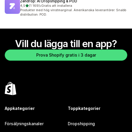
Zendrop: AI Dropshipping & POD
av 5 stjärnor
4,5
(1 169)
•
Gratis att installera
1169 recensioner totalt
Produkter med hög vinstmarginal. Amerikanska leverantörer. Snabb
distribution. POD.
Vill du lägga till en app?
Prova Shopify gratis i 3 dagar
Appkategorier
Toppkategorier
Försäljningskanaler
Dropshipping