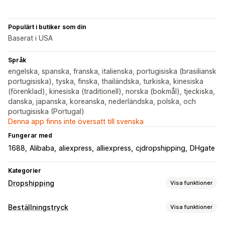
Populärt i butiker som din
Baserat i USA
Språk
engelska, spanska, franska, italienska, portugisiska (brasiliansk
portugisiska), tyska, finska, thailändska, turkiska, kinesiska
(förenklad), kinesiska (traditionell), norska (bokmål), tjeckiska,
danska, japanska, koreanska, nederländska, polska, och
portugisiska (Portugal)
Denna app finns inte översatt till svenska
Fungerar med
1688
Alibaba
aliexpress
alliexpress
cjdropshipping
DHgate
Kategorier
Dropshipping
Visa funktioner
Vilka produkter du kan köpa in
Beställningstryck
Visa funktioner
Kläder och accessoarer
Väskor och bagage