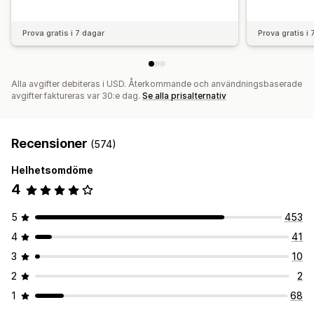
Prova gratis i 7 dagar
Prova gratis i
Alla avgifter debiteras i USD. Återkommande och användningsbaserade
avgifter faktureras var 30:e dag.
Se alla prisalternativ
Recensioner
(574)
Helhetsomdöme
4
5
453
4
41
3
10
2
2
1
68