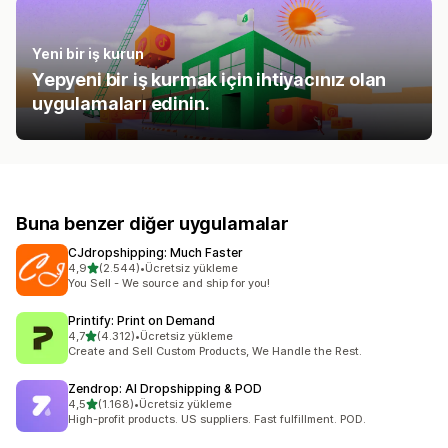
Yeni bir iş kurun
Yepyeni bir iş kurmak için ihtiyacınız olan
uygulamaları edinin.
Buna benzer diğer uygulamalar
CJdropshipping: Much Faster
5 yıldız üzerinden
4,9
(2.544)
•
Ücretsiz yükleme
toplam 2544 değerlendirme
You Sell - We source and ship for you!
Printify: Print on Demand
5 yıldız üzerinden
4,7
(4.312)
•
Ücretsiz yükleme
toplam 4312 değerlendirme
Create and Sell Custom Products, We Handle the Rest.
Zendrop: AI Dropshipping & POD
5 yıldız üzerinden
4,5
(1.168)
•
Ücretsiz yükleme
toplam 1168 değerlendirme
High-profit products. US suppliers. Fast fulfillment. POD.