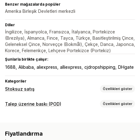
Benzer mağazalarda popüler
Amerika Birleşik Devletleri merkezli
Diller
İngilizce, İspanyolca, Fransızca, İtalyanca, Portekizce
(Brezilya), Almanca, Fince, Tayca, Türkçe, Basitleştirilmiş Çince,
Geleneksel Çince, Norveççe (Bokmål), Çekçe, Danca, Japonca,
Korece, Felemenkçe, Lehçeve Portekizce (Portekiz)
Şunlarla birlikte çalışır:
1688
Alibaba
aliexpress
alliexpress
cjdropshipping
DHgate
Kategoriler
Stoksuz satış
Özellikleri göster
Satabileceğiniz ürünler
Talep üzerine baskı (POD)
Özellikleri göster
Giyim ve aksesuar
Çanta ve valiz
Ev ve bahçe
Ürün özelleştirme
Sağlık ve güzellik
Elektronik
Sanat ve el işi
Şahsi etiketler
Özel ambalaj
Tasarım araçları
Eğlence ve medya
Oyuncak ve oyun
Bebek ürünleri
Fiyatlandırma
Model oluşturucu
Ambalaj ekstraları
Kişiselleştirme
Spor ürünleri
Evcil hayvan ürünleri
Mobilya
İş ve ofis