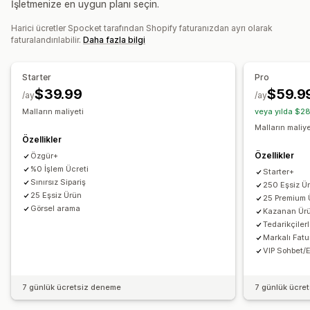
İşletmenize en uygun planı seçin.
Özel şablonlar
Hırdavat
Otomotiv
Olgun ürünler
Harici ücretler Spocket tarafından Shopify faturanızdan ayrı olarak
Ürünler
Tedarik konumları
faturalandırılabilir.
Daha fazla bilgi
Çantalar
Battaniyeler
Giyim
İşlemeli
Şapkalar
Almanya
Amerika Birleşik Devletleri
Avustralya
Avusturya
Ayakkabılar
Bardak takımı
Yılbaşı hediyeleri
Bahamalar
Birleşik Arap Emirlikleri
Birleşik Krallık
Brezilya
Starter
Pro
Ev dekorasyonu
Lazer el işleri
Takı
Evcil hayvan ürünleri
Danimarka
Finlandiya
Fransa
Güney Kore
Hindistan
$39.99
$59.9
/ay
/ay
Duvar resimleri
Çevre dostu
Organik
Hollanda
Japonya
Kanada
Meksika
Norveç
Portekiz
Malların maliyeti
veya yılda $2
Türkiye
Yeni Zelanda
Çin
İspanya
İsveç
İtalya
Malların maliye
Kargo seçenekleri
Özellikler
White label
Toplu kargo
Özel kargo
Çevre dostu kargo
Özellikler
Özgür+
Global gönderim
Çoklu kargo
%0 İşlem Ücreti
Starter+
Sınırsız Sipariş
Gerçek zamanlı güncellemeler
Her şey dahil fiyatlandırma
250 Eşsiz Ü
25 Eşsiz Ürün
25 Premium 
Sipariş takibi
Görsel arama
Kazanan Ürü
Tedarikçiler
Markalı Fat
VIP Sohbet/
7 günlük ücretsiz deneme
7 günlük ücre