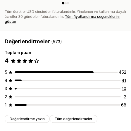
Tüm ücretler USD cinsinden faturalandırılır. Yinelenen ve kullanıma dayalı
ücretler 30 günde bir faturalandırılır.
Tüm fiyatlandırma seçeneklerini
göster
Değerlendirmeler
(573)
Toplam puan
4
5
452
4
41
3
10
2
2
1
68
Değerlendirme yazın
Tüm değerlendirmeler