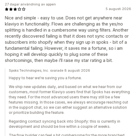
27 dagar användning av appen
5 augusti 2026
Nice and simple - easy to use. Does not get anywhere near
klaviyo in functionality. Flows are challenging as the yes/no
splitting is handled in a cumbersome way using filters. Another
recently discovered failing is that it does not sync contacts or
subscribers into shopify when they sign up in spoks - bit of a
fundamental failing. However, it saves me a fortune, so i am
hoping it will develop quickly to plug some of these
shortcomings, then maybe i'll raise my star rating a bit.
Spoks Technologies, Inc. svarade 8 augusti 2026
Happy to hear we're saving you a fortune.
We ship new updates daily, and based on what we hear from our
customers, most former Klaviyo users find that Spoks has everything
they need. For the most advanced users there may still be a few
features missing. In those cases, we always encourage reaching out
in the support chat, so we can either suggest an alternative solution
or prioritize building the feature.
Regarding contact syncing back into Shopify: this is currently in
development and should be live within a couple of weeks.
The flow builder can feel a bit cumbersome for the more branched