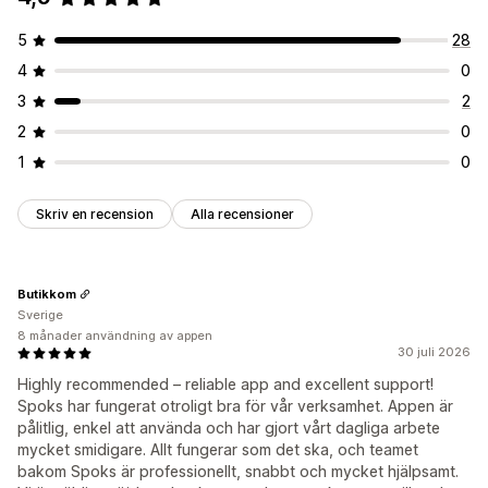
5
28
4
0
3
2
2
0
1
0
Skriv en recension
Alla recensioner
Butikkom
Sverige
8 månader användning av appen
30 juli 2026
Highly recommended – reliable app and excellent support!
Spoks har fungerat otroligt bra för vår verksamhet. Appen är
pålitlig, enkel att använda och har gjort vårt dagliga arbete
mycket smidigare. Allt fungerar som det ska, och teamet
bakom Spoks är professionellt, snabbt och mycket hjälpsamt.