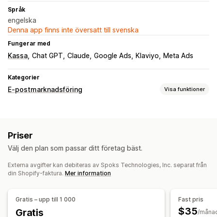
Språk
engelska
Denna app finns inte översatt till svenska
Fungerar med
Kassa
Chat GPT
Claude
Google Ads
Klaviyo
Meta Ads
Kategorier
E-postmarknadsföring
Visa funktioner
Kampanjtyper
E-postkampanjer
Uppföljningsmejl
Anpassade kampanjer
Priser
Kampanjhantering
Välj den plan som passar ditt företag bäst.
Redigeringsverktyg
Lokalisering
Anpassade typsnitt
Externa avgifter kan debiteras av Spoks Technologies, Inc. separat från
Import och export
E-postdomäner
Utlösare och regler
din Shopify-faktura.
Mer information
Automatiseringar
Målinriktning
Segmentering
Taggning
Spårning
Rapportering
Analysverktyg
Gratis – upp till 1 000
Fast pris
API:er och webhooks
$35
Gratis
/måna