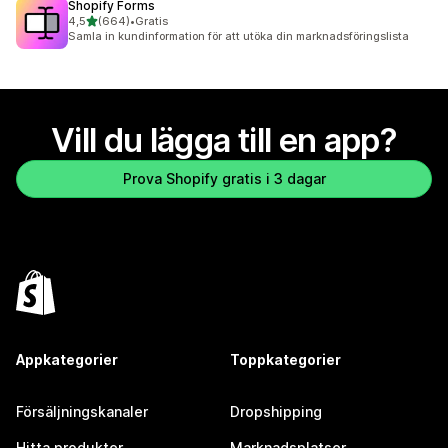
Shopify Forms
av 5 stjärnor
4,5
(664)
•
Gratis
664 recensioner totalt
Samla in kundinformation för att utöka din marknadsföringslista
Vill du lägga till en app?
Prova Shopify gratis i 3 dagar
Appkategorier
Toppkategorier
Försäljningskanaler
Dropshipping
Hitta produkter
Marknadsplatser