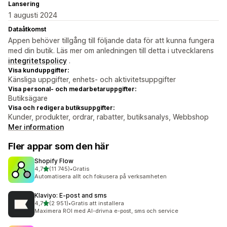
Lansering
1 augusti 2024
Dataåtkomst
Appen behöver tillgång till följande data för att kunna fungera
med din butik. Läs mer om anledningen till detta i utvecklarens
integritetspolicy
.
Visa kunduppgifter:
Känsliga uppgifter, enhets- och aktivitetsuppgifter
Visa personal- och medarbetaruppgifter:
Butiksägare
Visa och redigera butiksuppgifter:
Kunder, produkter, ordrar, rabatter, butiksanalys, Webbshop
Mer information
Fler appar som den här
Shopify Flow
av 5 stjärnor
4,7
(11 745)
•
Gratis
11745 recensioner totalt
Automatisera allt och fokusera på verksamheten
Klaviyo: E‑post and sms
av 5 stjärnor
4,7
(2 951)
•
Gratis att installera
2951 recensioner totalt
Maximera ROI med AI-drivna e-post, sms och service