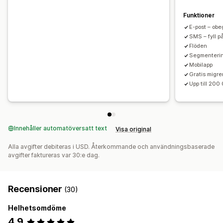
Funktioner
E-post – ob
SMS – fyll p
Flöden
Segmenteri
Mobilapp
Gratis migre
Upp till 200
Innehåller automatöversatt text
Visa original
Alla avgifter debiteras i USD. Återkommande och användningsbaserade
avgifter faktureras var 30:e dag.
Recensioner
(30)
Helhetsomdöme
4,9