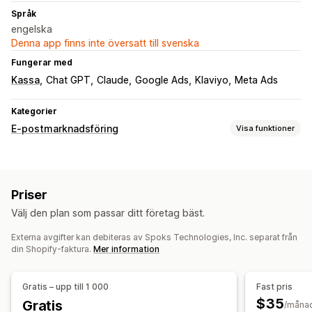
Språk
engelska
Denna app finns inte översatt till svenska
Fungerar med
Kassa
Chat GPT
Claude
Google Ads
Klaviyo
Meta Ads
Kategorier
E-postmarknadsföring
Visa funktioner
Kampanjtyper
E-postkampanjer
Uppföljningsmejl
Anpassade kampanjer
Priser
Kampanjhantering
Välj den plan som passar ditt företag bäst.
Redigeringsverktyg
Lokalisering
Anpassade typsnitt
Externa avgifter kan debiteras av Spoks Technologies, Inc. separat från
Import och export
E-postdomäner
Utlösare och regler
din Shopify-faktura.
Mer information
Automatiseringar
Målinriktning
Segmentering
Taggning
Spårning
Rapportering
Analysverktyg
Gratis – upp till 1 000
Fast pris
API:er och webhooks
$35
Gratis
/måna