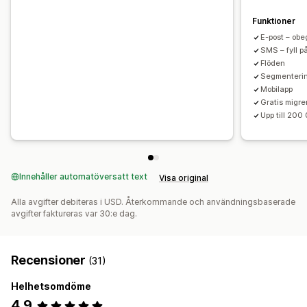
Funktioner
E-post – ob
SMS – fyll p
Flöden
Segmenteri
Mobilapp
Gratis migre
Upp till 200
Innehåller automatöversatt text
Visa original
Alla avgifter debiteras i USD. Återkommande och användningsbaserade
avgifter faktureras var 30:e dag.
Recensioner
(31)
Helhetsomdöme
4,9