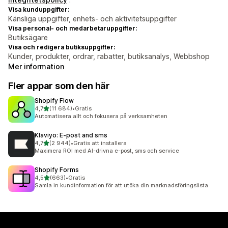
Visa kunduppgifter:
Känsliga uppgifter, enhets- och aktivitetsuppgifter
Visa personal- och medarbetaruppgifter:
Butiksägare
Visa och redigera butiksuppgifter:
Kunder, produkter, ordrar, rabatter, butiksanalys, Webbshop
Mer information
Fler appar som den här
Shopify Flow
av 5 stjärnor
4,7
(11 684)
•
Gratis
11684 recensioner totalt
Automatisera allt och fokusera på verksamheten
Klaviyo: E‑post and sms
av 5 stjärnor
4,7
(2 944)
•
Gratis att installera
2944 recensioner totalt
Maximera ROI med AI-drivna e-post, sms och service
Shopify Forms
av 5 stjärnor
4,5
(663)
•
Gratis
663 recensioner totalt
Samla in kundinformation för att utöka din marknadsföringslista