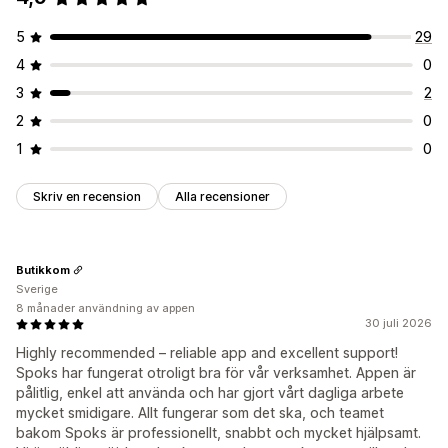
5
29
4
0
3
2
2
0
1
0
Skriv en recension
Alla recensioner
Butikkom
Sverige
8 månader användning av appen
30 juli 2026
Highly recommended – reliable app and excellent support!
Spoks har fungerat otroligt bra för vår verksamhet. Appen är
pålitlig, enkel att använda och har gjort vårt dagliga arbete
mycket smidigare. Allt fungerar som det ska, och teamet
bakom Spoks är professionellt, snabbt och mycket hjälpsamt.