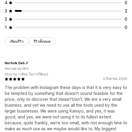
4
0
3
2
2
0
1
0
เขียนรีวิว
รีวิวทั้งหมด
Norfolk Deli
สหราชอาณาจักร
ประมาณ 1 เดือน ในการใช้แอป
5 สิงหาคม 2026
The problem with Instagram these days is that it is very easy to
be tempted by something that doesn't sound feasible for the
price, only to discover that itwasn't/isn't. We are a very small
business, and yet we need to use all the tools used by the
larger businesses. We were using Kalviyo, and yes, it was
good, and yes, we were not using it to its fullest extent
because, quite frankly, we're too small, with not enough time to
make as much use as we maybe would like to. My biggest