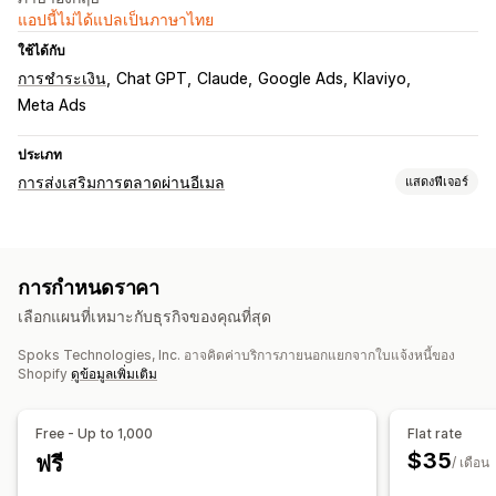
แอปนี้ไม่ได้แปลเป็นภาษาไทย
ใช้ได้กับ
การชำระเงิน
Chat GPT
Claude
Google Ads
Klaviyo
Meta Ads
ประเภท
การส่งเสริมการตลาดผ่านอีเมล
แสดงฟีเจอร์
ประเภทแคมเปญ
แคมเปญอีเมล
อีเมลติดตามผล
แคมเปญที่กำหนดเอง
การกำหนดราคา
การจัดการแคมเปญ
เลือกแผนที่เหมาะกับธุรกิจของคุณที่สุด
เครื่องมือแก้ไข
การปรับให้เข้ากับท้องถิ่น
แบบอักษรที่กำหนดเอง
Spoks Technologies, Inc. อาจคิดค่าบริการภายนอกแยกจากใบแจ้งหนี้ของ
นำเข้าและส่งออก
การปรับให้เข้ากับท้องถิ่น
ทริกเกอร์และกฎ
Shopify
ดูข้อมูลเพิ่มเติม
การทำงานอัตโนมัติ
การกำหนดเป้าหมาย
การแบ่งกลุ่ม
การติดแท็ก
การติดตาม
การรายงาน
การวิเคราะห์
API และเว็บฮุก
Free - Up to 1,000
Flat rate
$35
ฟรี
/ เดือน