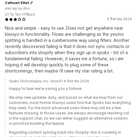
Cathcart Elliot
สหราชอาณาจักร
27 วัน ในการใช้แอป
5 สิงหาคม 2026
Nice and simple - easy to use. Does not get anywhere near
klaviyo in functionality. Flows are challenging as the yes/no
splitting is handled in a cumbersome way using filters. Another
recently discovered failing is that it does not sync contacts or
subscribers into shopify when they sign up in spoks - bit of a
fundamental failing. However, it saves me a fortune, so i am
hoping it will develop quickly to plug some of these
shortcomings, then maybe i'll raise my star rating a bit.
Spoks Technologies, Inc. ตอบแล้ว 8 สิงหาคม 2026
Happy to hear we're saving you a fortune.
We ship new updates daily, and based on what we hear from our
customers, most former Klaviyo users find that Spoks has everything
they need. For the most advanced users there may still be a few
features missing. In those cases, we always encourage reaching out
in the support chat, so we can either suggest an alternative solution
or prioritize building the feature.
Regarding contact syncing back into Shopify: this is currently in