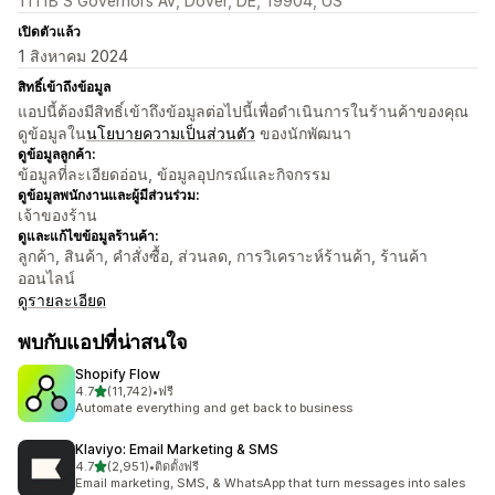
1111B S Governors Av, Dover, DE, 19904, US
เปิดตัวแล้ว
1 สิงหาคม 2024
สิทธิ์เข้าถึงข้อมูล
แอปนี้ต้องมีสิทธิ์เข้าถึงข้อมูลต่อไปนี้เพื่อดำเนินการในร้านค้าของคุณ
ดูข้อมูลใน
นโยบายความเป็นส่วนตัว
ของนักพัฒนา
ดูข้อมูลลูกค้า:
ข้อมูลที่ละเอียดอ่อน, ข้อมูลอุปกรณ์และกิจกรรม
ดูข้อมูลพนักงานและผู้มีส่วนร่วม:
เจ้าของร้าน
ดูและแก้ไขข้อมูลร้านค้า:
ลูกค้า, สินค้า, คำสั่งซื้อ, ส่วนลด, การวิเคราะห์ร้านค้า, ร้านค้า
ออนไลน์
ดูรายละเอียด
พบกับแอปที่น่าสนใจ
Shopify Flow
เต็ม 5 ดาว
4.7
(11,742)
•
ฟรี
ทั้งหมด 11742 รีวิว
Automate everything and get back to business
Klaviyo: Email Marketing & SMS
เต็ม 5 ดาว
4.7
(2,951)
•
ติดตั้งฟรี
ทั้งหมด 2951 รีวิว
Email marketing, SMS, & WhatsApp that turn messages into sales