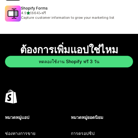
Shopify Forms
เต็ม 5 ดาว
4.5
(664)
•
ฟรี
ทั้งหมด 664 รีวิว
Capture customer information to grow your marketing list
ต้องการเพิ่มแอปใช่ไหม
ทดลองใช้งาน Shopify ฟรี 3 วัน
หมวดหมู่แอป
หมวดหมู่ยอดนิยม
ช่องทางการขาย
การดรอปชิป