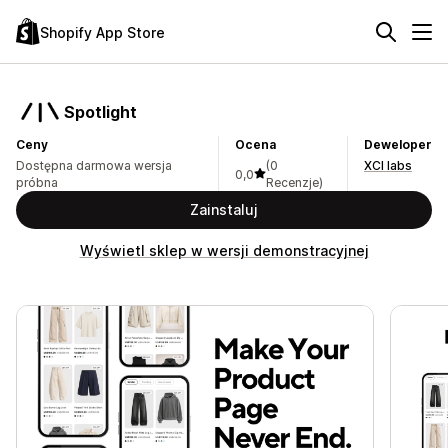
Shopify App Store
Spotlight
Ceny
Ocena
Deweloper
Dostępna darmowa wersja
(0
XCI labs
0,0
próbna
Recenzje)
Zainstaluj
Wyświetl sklep w wersji demonstracyjnej