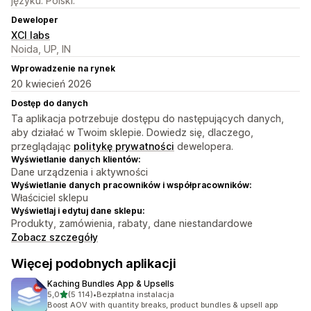
języku: Polski.
Deweloper
XCI labs
Noida, UP, IN
Wprowadzenie na rynek
20 kwiecień 2026
Dostęp do danych
Ta aplikacja potrzebuje dostępu do następujących danych,
aby działać w Twoim sklepie. Dowiedz się, dlaczego,
przeglądając
politykę prywatności
dewelopera.
Wyświetlanie danych klientów:
Dane urządzenia i aktywności
Wyświetlanie danych pracowników i współpracowników:
Właściciel sklepu
Wyświetlaj i edytuj dane sklepu:
Produkty, zamówienia, rabaty, dane niestandardowe
Zobacz szczegóły
Więcej podobnych aplikacji
Kaching Bundles App & Upsells
na 5 gwiazdek
5,0
(5 114)
•
Bezpłatna instalacja
Łączna liczba recenzji: 5114
Boost AOV with quantity breaks, product bundles & upsell app