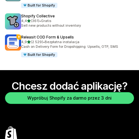
Built for Shopify
Shopify Collective
na 5 gwiazdek
4,4
(361)
•
Gratis
Łączna liczba recenzji: 361
Sell new products without inventory
Releasit COD Form & Upsells
na 5 gwiazdek
4,9
(2 529)
•
Bezpłatna instalacja
Łączna liczba recenzji: 2529
Cash on Delivery Form for Dropshipping: Upsells, OTP, SMS
Built for Shopify
Chcesz dodać aplikację?
Wypróbuj Shopify za darmo przez 3 dni