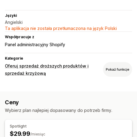
Języki
Angielski
Ta aplikacja nie została przetłumaczona na język Polski
Współpracuje z
Panel administracyjny Shopify
Kategorie
Oferuj sprzedaż droższych produktów i
Pokaż funkcje
sprzedaż krzyżową
Oferty i rekomendacje
Rekomendacje produktów
Rekomendacje AI
Ceny
Analizy
Wybierz plan najlepiej dopasowany do potrzeb firmy.
Współczynniki klikalności
Skuteczność rekomendacji
Wydajność lejka
Spotlight
$29.99
/miesiąc