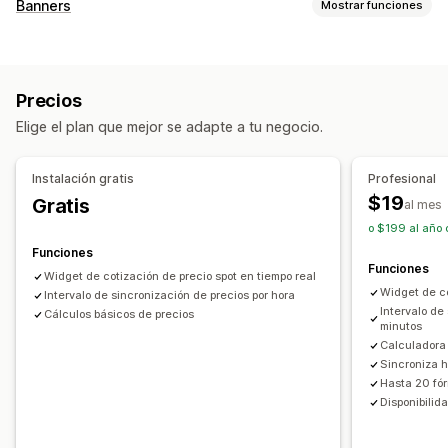
Gestión de precios
Banners
Mostrar funciones
Reglas de precios
Precios personalizados
Tipo de banner
Revaloración automática
Cronogramas
Barra de anuncios
Notificación
Página de producto
Supervisión
Precios
Personalización
Seguimiento de precios
Alertas de precios
Elige el plan que mejor se adapte a tu negocio.
Posición del banner
Animaciones
Fondos
Color y fuente
Historial de precios
Informes
Paneles de control
CSS personalizado
Múltiples idiomas
Instalación gratis
Profesional
$19
Gratis
Informes y estadísticas
al mes
o $199 al año 
Informes y estadísticas en tiempo real
Funciones
Funciones
Widget de cotización de precio spot en tiempo real
Widget de co
Intervalo de sincronización de precios por hora
Intervalo de
Cálculos básicos de precios
minutos
Calculadora 
Sincroniza 
Hasta 20 fó
Disponibilid