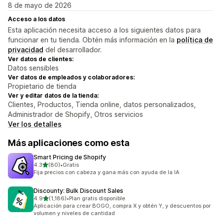
8 de mayo de 2026
Acceso a los datos
Esta aplicación necesita acceso a los siguientes datos para
funcionar en tu tienda. Obtén más información en la
política de
privacidad
del desarrollador.
Ver datos de clientes:
Datos sensibles
Ver datos de empleados y colaboradores:
Propietario de tienda
Ver y editar datos de la tienda:
Clientes, Productos, Tienda online, datos personalizados,
Administrador de Shopify, Otros servicios
Ver los detalles
Más aplicaciones como esta
Smart Pricing de Shopify
de 5 estrellas
4.3
(80)
•
Gratis
80 reseñas en total
Fija precios con cabeza y gana más con ayuda de la IA
Discounty: Bulk Discount Sales
de 5 estrellas
4.9
(1,186)
•
Plan gratis disponible
1186 reseñas en total
Aplicación para crear BOGO, compra X y obtén Y, y descuentos por
volumen y niveles de cantidad