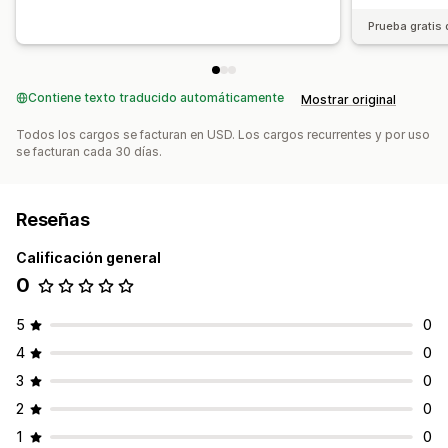
Prueba gratis 
Contiene texto traducido automáticamente
Mostrar original
Todos los cargos se facturan en USD. Los cargos recurrentes y por uso
se facturan cada 30 días.
Reseñas
Calificación general
0
5
0
4
0
3
0
2
0
1
0