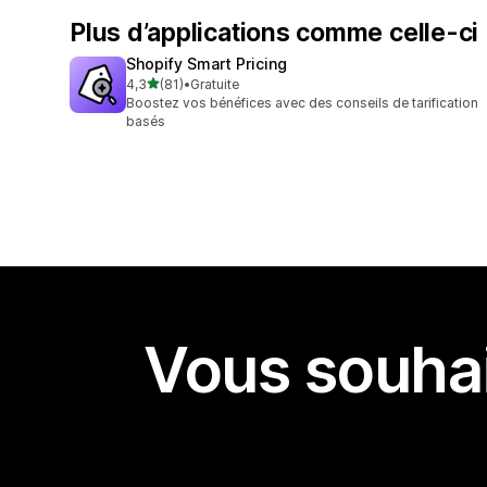
Plus d’applications comme celle-ci
Shopify Smart Pricing
étoile(s) sur 5
4,3
(81)
•
Gratuite
81 avis au total
Boostez vos bénéfices avec des conseils de tarification
basés
Vous souhai