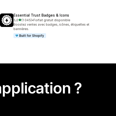
Essential Trust Badges & Icons
étoile(s) sur 5
5,0
(1 045)
•
Forfait gratuit disponible
1045 avis au total
Boostez ventes avec badges, icônes, étiquettes et
bannières.
Built for Shopify
pplication ?