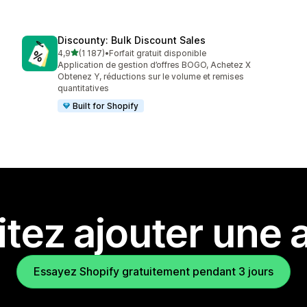
Discounty: Bulk Discount Sales
étoile(s) sur 5
4,9
(1 187)
•
Forfait gratuit disponible
1187 avis au total
Application de gestion d’offres BOGO, Achetez X
Obtenez Y, réductions sur le volume et remises
quantitatives
Built for Shopify
tez ajouter une a
Essayez Shopify gratuitement pendant 3 jours