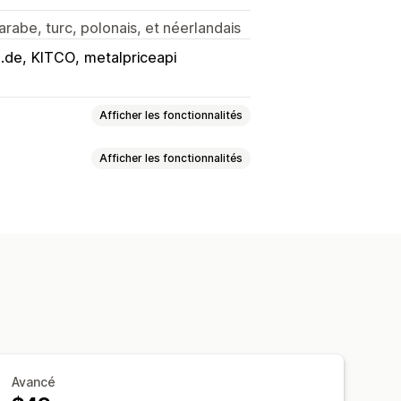
arabe, turc, polonais, et néerlandais
.de
KITCO
metalpriceapi
Afficher les fonctionnalités
Afficher les fonctionnalités
rsonnalisée
cation
Planification
 produit
que des prix
Rapports
ière-plans
Couleur et police
e rapports
Avancé