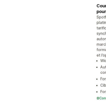
Cour
pour 
SpotM
plati
tarif
synch
autom
march
formu
et l’
Wid
Aut
com
For
Cib
For
Con