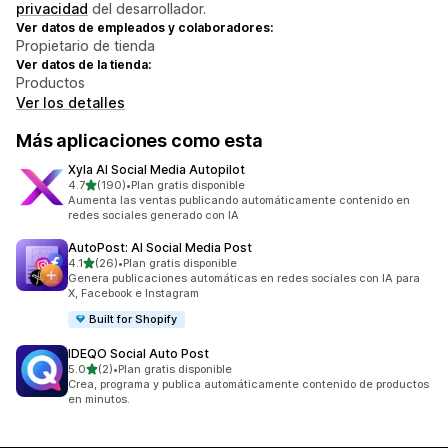
privacidad
del desarrollador.
Ver datos de empleados y colaboradores:
Propietario de tienda
Ver datos de la tienda:
Productos
Ver los detalles
Más aplicaciones como esta
Xyla AI Social Media Autopilot
de 5 estrellas
4.7
(190)
•
Plan gratis disponible
190 reseñas en total
Aumenta las ventas publicando automáticamente contenido en
redes sociales generado con IA
AutoPost: AI Social Media Post
de 5 estrellas
4.1
(26)
•
Plan gratis disponible
26 reseñas en total
Genera publicaciones automáticas en redes sociales con IA para
X, Facebook e Instagram
Built for Shopify
IDEQO Social Auto Post
de 5 estrellas
5.0
(2)
•
Plan gratis disponible
2 reseñas en total
Crea, programa y publica automáticamente contenido de productos
en minutos.