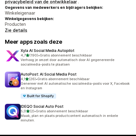
privacybeleid van de ontwikkelaar
.
Gegevens van medewerkers en bijdragers bekijken:
Winkeleigenaar
Winkelgegevens bekijken:
Producten
Zie details
Meer apps zoals deze
Xyla AI Social Media Autopilot
van 5 sterren
4,7
(190)
•
Gratis abonnement beschikbaar
190 recensies in totaal
Verhoog je omzet door automatisch door AI gegenereerde
socialmedia-posts te plaatsen
AutoPost: AI Social Media Post
van 5 sterren
4,1
(26)
•
Gratis abonnement beschikbaar
26 recensies in totaal
Genereer met AI automatische socialmedia-posts voor X, Facebook
en Instagram
Built for Shopify
IDEQO Social Auto Post
van 5 sterren
5,0
(2)
•
Gratis abonnement beschikbaar
2 recensies in totaal
Maak, plan en plaats productcontent automatisch in enkele
minuten.