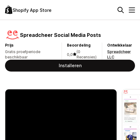
Shopify App Store
Spreadcheer Social Media Posts
Prijs
Beoordeling
Ontwikkelaar
Gratis proefperiode
(0
Spreadcheer
0,0
beschikbaar
Recensies)
LLC
Installeren