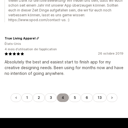
vielen Dank für die tolle Bewertung! Wir freuen uns sehr, dass wir euch
schon seit einem Jahr mit unserer App überzeugen können. Sollten
euch in dieser Zeit Dinge aufgefallen sein, die wir für euch noch
verbessern können, lasst es uns gerne wissen:
https://www.spod.com/contact-us. :)
True Living Apparel
États-Unis
4 mois d’utilisation de l’application
26 octobre 2019
Absolutely the best and easiest start to finish app for my
creative designing needs. Been using for months now and have
no intention of going anywhere.
1
2
3
4
5
6
13