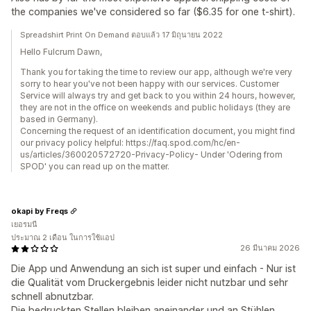
the companies we've considered so far ($6.35 for one t-shirt).
Spreadshirt Print On Demand ตอบแล้ว 17 มิถุนายน 2022
Hello Fulcrum Dawn,
Thank you for taking the time to review our app, although we're very
sorry to hear you've not been happy with our services. Customer
Service will always try and get back to you within 24 hours, however,
they are not in the office on weekends and public holidays (they are
based in Germany).
Concerning the request of an identification document, you might find
our privacy policy helpful: https://faq.spod.com/hc/en-
us/articles/360020572720-Privacy-Policy- Under 'Odering from
SPOD' you can read up on the matter.
okapi by Freqs
เยอรมนี
ประมาณ 2 เดือน ในการใช้แอป
26 มีนาคม 2026
Die App und Anwendung an sich ist super und einfach - Nur ist
die Qualität vom Druckergebnis leider nicht nutzbar und sehr
schnell abnutzbar.
Die bedruckten Stellen bleiben aneinander und an Stühlen