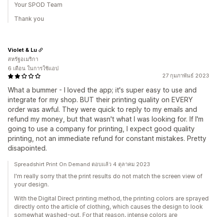
Your SPOD Team
Thank you
Violet & Lu
สหรัฐอเมริกา
6 เดือน ในการใช้แอป
27 กุมภาพันธ์ 2023
What a bummer - I loved the app; it's super easy to use and
integrate for my shop. BUT their printing quality on EVERY
order was awful. They were quick to reply to my emails and
refund my money, but that wasn't what I was looking for. If I'm
going to use a company for printing, I expect good quality
printing, not an immediate refund for constant mistakes. Pretty
disapointed.
Spreadshirt Print On Demand ตอบแล้ว 4 ตุลาคม 2023
I'm really sorry that the print results do not match the screen view of
your design.
With the Digital Direct printing method, the printing colors are sprayed
directly onto the article of clothing, which causes the design to look
somewhat washed-out. For that reason, intense colors are