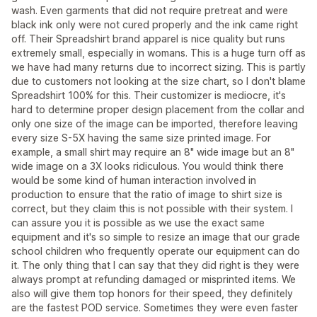
wash. Even garments that did not require pretreat and were
black ink only were not cured properly and the ink came right
off. Their Spreadshirt brand apparel is nice quality but runs
extremely small, especially in womans. This is a huge turn off as
we have had many returns due to incorrect sizing. This is partly
due to customers not looking at the size chart, so I don't blame
Spreadshirt 100% for this. Their customizer is mediocre, it's
hard to determine proper design placement from the collar and
only one size of the image can be imported, therefore leaving
every size S-5X having the same size printed image. For
example, a small shirt may require an 8" wide image but an 8"
wide image on a 3X looks ridiculous. You would think there
would be some kind of human interaction involved in
production to ensure that the ratio of image to shirt size is
correct, but they claim this is not possible with their system. I
can assure you it is possible as we use the exact same
equipment and it's so simple to resize an image that our grade
school children who frequently operate our equipment can do
it. The only thing that I can say that they did right is they were
always prompt at refunding damaged or misprinted items. We
also will give them top honors for their speed, they definitely
are the fastest POD service. Sometimes they were even faster