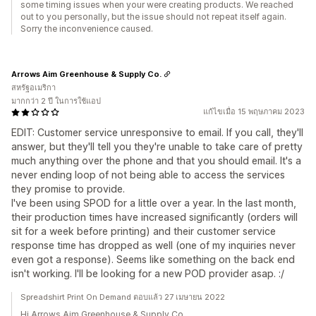
some timing issues when your were creating products. We reached
out to you personally, but the issue should not repeat itself again.
Sorry the inconvenience caused.
Arrows Aim Greenhouse & Supply Co.
สหรัฐอเมริกา
มากกว่า 2 ปี ในการใช้แอป
แก้ไขเมื่อ 15 พฤษภาคม 2023
EDIT: Customer service unresponsive to email. If you call, they'll
answer, but they'll tell you they're unable to take care of pretty
much anything over the phone and that you should email. It's a
never ending loop of not being able to access the services
they promise to provide.
I've been using SPOD for a little over a year. In the last month,
their production times have increased significantly (orders will
sit for a week before printing) and their customer service
response time has dropped as well (one of my inquiries never
even got a response). Seems like something on the back end
isn't working. I'll be looking for a new POD provider asap. :/
Spreadshirt Print On Demand ตอบแล้ว 27 เมษายน 2022
Hi Arrows Aim Greenhouse & Supply Co.