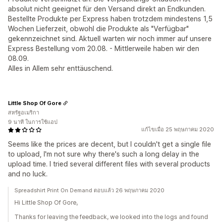
absolut nicht geeignet für den Versand direkt an Endkunden.
Bestellte Produkte per Express haben trotzdem mindestens 1,5
Wochen Lieferzeit, obwohl die Produkte als "Verfügbar"
gekennzeichnet sind. Aktuell warten wir noch immer auf unsere
Express Bestellung vom 20.08. - Mittlerweile haben wir den
08.09.
Alles in Allem sehr enttäuschend.
Little Shop Of Gore
สหรัฐอเมริกา
9 นาที ในการใช้แอป
แก้ไขเมื่อ 25 พฤษภาคม 2020
Seems like the prices are decent, but I couldn't get a single file
to upload, I'm not sure why there's such a long delay in the
upload time. I tried several different files with several products
and no luck.
Spreadshirt Print On Demand ตอบแล้ว 26 พฤษภาคม 2020
Hi Little Shop Of Gore,
Thanks for leaving the feedback, we looked into the logs and found