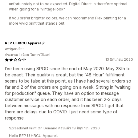
unfortunately not to be expected. Digital Direct is therefore optimal
when going for a "vintage look".
If you prefer brighter colors, we can recommend Flex printing for a
more vivid print that stands out.
REP U HBCU Apparel
สหรัฐอเมริกา
ประมาณ 1 เดือน ในการใช้แอป
13 มิถุนายน 2020
I've been using SPOD since the end of May 2020. May 28th to
be exact. Their quality is great, but the "48 Hour" fulfillment
seems to be false at this point, as I have had several orders so
far and 2 of the orders are going on a week. Sitting in "waiting
for production" queue. They have an option to message
customer service on each order, and it has been 2-3 days
between messages with no response from SPOD. I get that
there are delays due to COVID. I just need some type of
response.
Spreadshirt Print On Demand ตอบแล้ว 19 มิถุนายน 2020
Hello REP U HBCU Apparel,