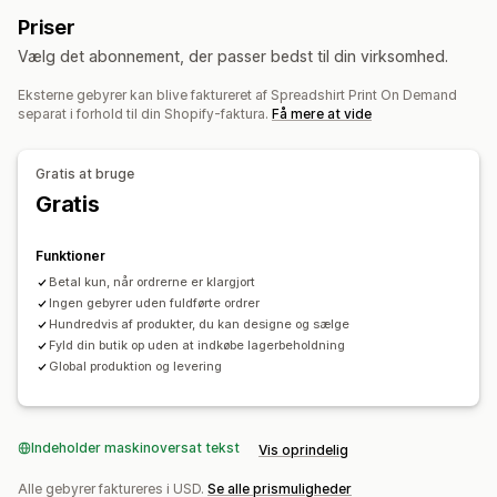
Tøj og tilbehør
Tasker og kufferter
Hus og have
Tasker
Beklædning
Hatte
Glasvarer
Boligindretning
Priser
Kunsthåndværk
Babyprodukter
Sportsprodukter
Vægkunst
Miljøvenlig
Økologisk
Vælg det abonnement, der passer bedst til din virksomhed.
Produkter til kæledyr
Leveringsmuligheder
Eksterne gebyrer kan blive faktureret af Spreadshirt Print On Demand
Indkøbslokationer
separat i forhold til din Shopify-faktura.
Få mere at vide
White label
Global klargøring
Ordresporing
Polen
Tjekkiet
Tyskland
USA
Gratis at bruge
Gratis
Funktioner
Betal kun, når ordrerne er klargjort
Ingen gebyrer uden fuldførte ordrer
Hundredvis af produkter, du kan designe og sælge
Fyld din butik op uden at indkøbe lagerbeholdning
Global produktion og levering
Indeholder maskinoversat tekst
Vis oprindelig
Alle gebyrer faktureres i USD.
Se alle prismuligheder