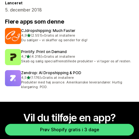
Lanceret
5. december 2018
Flere apps som denne
CJdropshipping: Much Faster
ud af 5 stjerner
4,9
(2.551)
•
Gratis at installere
2551 anmeldelser i alt
Du sælger – vi skaffer og sender for dig!
Printify: Print on Demand
ud af 5 stjerner
4,7
(4.318)
•
Gratis at installere
4318 anmeldelser i alt
Skab og sælg specialfremstillede produkter – vi tager os af resten.
Zendrop: AI Dropshipping & POD
ud af 5 stjerner
4,5
(1.176)
•
Gratis at installere
1176 anmeldelser i alt
Produkter med høj avance. Amerikanske leverandører. Hurtig
klargøring. POD.
Vil du tilføje en app?
Prøv Shopify gratis i 3 dage