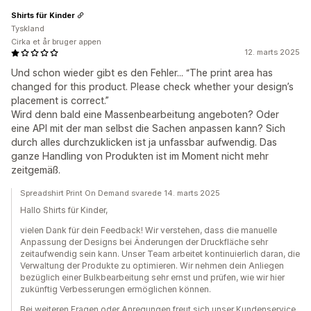
Shirts für Kinder
Tyskland
Cirka et år bruger appen
12. marts 2025
Und schon wieder gibt es den Fehler... “The print area has
changed for this product. Please check whether your design’s
placement is correct.”
Wird denn bald eine Massenbearbeitung angeboten? Oder
eine API mit der man selbst die Sachen anpassen kann? Sich
durch alles durchzuklicken ist ja unfassbar aufwendig. Das
ganze Handling von Produkten ist im Moment nicht mehr
zeitgemäß.
Spreadshirt Print On Demand svarede 14. marts 2025
Hallo Shirts für Kinder,
vielen Dank für dein Feedback! Wir verstehen, dass die manuelle
Anpassung der Designs bei Änderungen der Druckfläche sehr
zeitaufwendig sein kann. Unser Team arbeitet kontinuierlich daran, die
Verwaltung der Produkte zu optimieren. Wir nehmen dein Anliegen
bezüglich einer Bulkbearbeitung sehr ernst und prüfen, wie wir hier
zukünftig Verbesserungen ermöglichen können.
Bei weiteren Fragen oder Anregungen freut sich unser Kundenservice