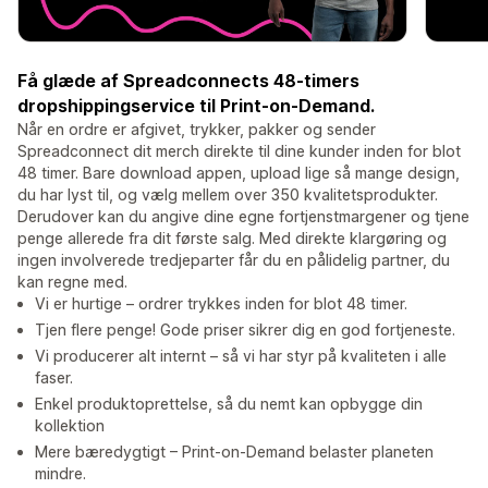
Få glæde af Spreadconnects 48-timers
dropshippingservice til Print-on-Demand.
Når en ordre er afgivet, trykker, pakker og sender
Spreadconnect dit merch direkte til dine kunder inden for blot
48 timer. Bare download appen, upload lige så mange design,
du har lyst til, og vælg mellem over 350 kvalitetsprodukter.
Derudover kan du angive dine egne fortjenstmargener og tjene
penge allerede fra dit første salg. Med direkte klargøring og
ingen involverede tredjeparter får du en pålidelig partner, du
kan regne med.
Vi er hurtige – ordrer trykkes inden for blot 48 timer.
Tjen flere penge! Gode priser sikrer dig en god fortjeneste.
Vi producerer alt internt – så vi har styr på kvaliteten i alle
faser.
Enkel produktoprettelse, så du nemt kan opbygge din
kollektion
Mere bæredygtigt – Print-on-Demand belaster planeten
mindre.