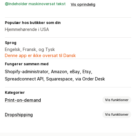
Indeholder maskinoversat tekst
Vis oprindelig
Populær hos butikker som din
Hjemmehørende i USA
Sprog
Engelsk, Fransk, og Tysk
Denne app er ikke oversat til Dansk
Fungerer sammen med
Shopify-administrator
Amazon
eBay
Etsy
Spreadconnect API
Squarespace
via Order Desk
Kategorier
Print-on-demand
Vis funktioner
Produkttilpasning
Dropshipping
Vis funktioner
Designværktøjer
Generator af attrap
Personlig tilpasning
Produkter, du kan sælge
Produkter