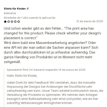
Shirts für Kinder
Alemania
Alrededor de 1 año usando la aplicación
12 de marzo de 2025
Und schon wieder gibt es den Fehler... “The print area has
changed for this product. Please check whether your design’s
placement is correct.”
Wird denn bald eine Massenbearbeitung angeboten? Oder
eine API mit der man selbst die Sachen anpassen kann? Sich
durch alles durchzuklicken ist ja unfassbar aufwendig. Das
ganze Handling von Produkten ist im Moment nicht mehr
zeitgemäß.
Spreadshirt Print On Demand respondió 14 de marzo de 2025
Hallo Shirts für Kinder,
vielen Dank für dein Feedback! Wir verstehen, dass die manuelle
Anpassung der Designs bei Änderungen der Druckfläche sehr
zeitaufwendig sein kann. Unser Team arbeitet kontinuierlich daran, die
Verwaltung der Produkte zu optimieren. Wir nehmen dein Anliegen
bezüglich einer Bulkbearbeitung sehr ernst und prüfen, wie wir hier
zukünftig Verbesserungen ermöglichen können.