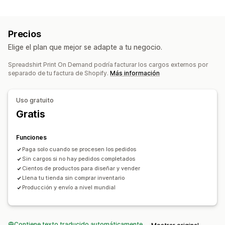
Productos que puedes adquirir
Personalización
Ropa y accesorios
Maletas y equipaje
Hogar y jardín
Productos
Precios
Arte y manualidades
Productos para bebés
Bolsos
Vestimenta
Sombreros
Cristalería
Elige el plan que mejor se adapte a tu negocio.
Productos deportivos
Productos para mascotas
Decoración del hogar
Arte mural
Ecológico
Orgánico
Spreadshirt Print On Demand podría facturar los cargos externos por
Sucursales de abastecimiento
separado de tu factura de Shopify.
Más información
Opciones de envío
Alemania
Chequia
Estados Unidos
Polonia
Etiqueta blanca
Preparación general
Uso gratuito
Seguimiento de pedidos
Gratis
Funciones
Paga solo cuando se procesen los pedidos
Sin cargos si no hay pedidos completados
Cientos de productos para diseñar y vender
Llena tu tienda sin comprar inventario
Producción y envío a nivel mundial
Contiene texto traducido automáticamente