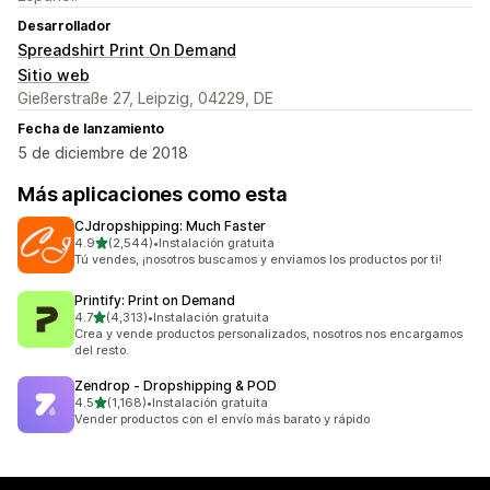
Desarrollador
Spreadshirt Print On Demand
Sitio web
Gießerstraße 27, Leipzig, 04229, DE
Fecha de lanzamiento
5 de diciembre de 2018
Más aplicaciones como esta
CJdropshipping: Much Faster
de 5 estrellas
4.9
(2,544)
•
Instalación gratuita
2544 reseñas en total
Tú vendes, ¡nosotros buscamos y enviamos los productos por ti!
Printify: Print on Demand
de 5 estrellas
4.7
(4,313)
•
Instalación gratuita
4313 reseñas en total
Crea y vende productos personalizados, nosotros nos encargamos
del resto.
Zendrop ‑ Dropshipping & POD
de 5 estrellas
4.5
(1,168)
•
Instalación gratuita
1168 reseñas en total
Vender productos con el envío más barato y rápido