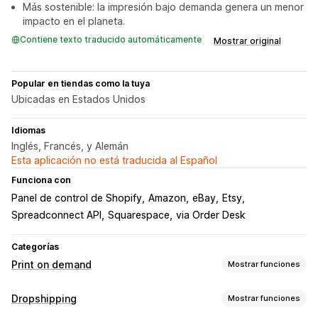
Más sostenible: la impresión bajo demanda genera un menor
impacto en el planeta.
Contiene texto traducido automáticamente
Mostrar original
Popular en tiendas como la tuya
Ubicadas en Estados Unidos
Idiomas
Inglés, Francés, y Alemán
Esta aplicación no está traducida al Español
Funciona con
Panel de control de Shopify
Amazon
eBay
Etsy
Spreadconnect API
Squarespace
via Order Desk
Categorías
Print on demand
Mostrar funciones
Personalización de productos
Dropshipping
Mostrar funciones
Herramientas de diseño
Generador de prototipos