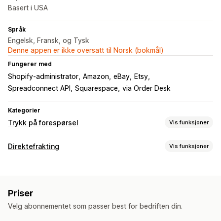
Basert i USA
Språk
Engelsk, Fransk, og Tysk
Denne appen er ikke oversatt til Norsk (bokmål)
Fungerer med
Shopify-administrator
Amazon
eBay
Etsy
Spreadconnect API
Squarespace
via Order Desk
Kategorier
Trykk på forespørsel
Vis funksjoner
Produkttilpasning
Direktefrakting
Vis funksjoner
Designverktøy
Mockup-generator
Tilpasning
Produkter du kan selge
Produkter
Klær og tilbehør
Bagger og kofferter
Hus og hage
Vesker
Klær
Hatter
Glass og kopper
Hjemmedekor
Priser
Kunst og håndverk
Babyprodukter
Sportsprodukter
Veggkunst
Miljøvennlig
Økologisk
Velg abonnementet som passer best for bedriften din.
Kjæledyrprodukter
Fraktvalg