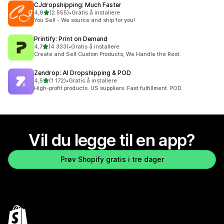
CJdropshipping: Much Faster
av 5 stjerner
4,9
(2 555)
•
Gratis å installere
Totalt 2555 omtaler
You Sell - We source and ship for you!
Printify: Print on Demand
av 5 stjerner
4,7
(4 333)
•
Gratis å installere
Totalt 4333 omtaler
Create and Sell Custom Products, We Handle the Rest.
Zendrop: AI Dropshipping & POD
av 5 stjerner
4,5
(1 172)
•
Gratis å installere
Totalt 1172 omtaler
High-profit products. US suppliers. Fast fulfillment. POD.
Vil du legge til en app?
Prøv Shopify gratis i tre dager