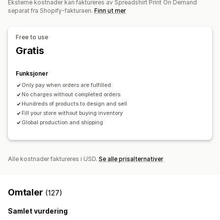
Eksterne kostnader kan faktureres av Spreadshirt Print On Demand
Innkjøpssteder
separat fra Shopify-fakturaen.
Finn ut mer
Hvit etikett
Global distribusjon
Sporing av bestilling
Polen
Tsjekkia
Tyskland
USA
Free to use
Gratis
Funksjoner
Only pay when orders are fulfilled
No charges without completed orders
Hundreds of products to design and sell
Fill your store without buying inventory
Global production and shipping
Alle kostnader faktureres i USD.
Se alle prisalternativer
Omtaler
(127)
Samlet vurdering