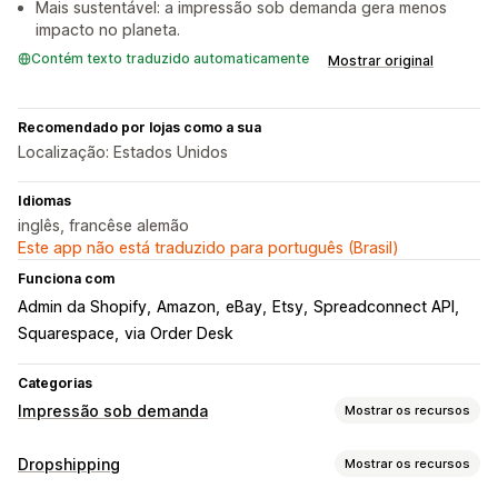
Mais sustentável: a impressão sob demanda gera menos
impacto no planeta.
Contém texto traduzido automaticamente
Mostrar original
Recomendado por lojas como a sua
Localização: Estados Unidos
Idiomas
inglês, francêse alemão
Este app não está traduzido para português (Brasil)
Funciona com
Admin da Shopify
Amazon
eBay
Etsy
Spreadconnect API
Squarespace
via Order Desk
Categorias
Impressão sob demanda
Mostrar os recursos
Personalização de produto
Dropshipping
Mostrar os recursos
Ferramentas de design
Gerador de simulação