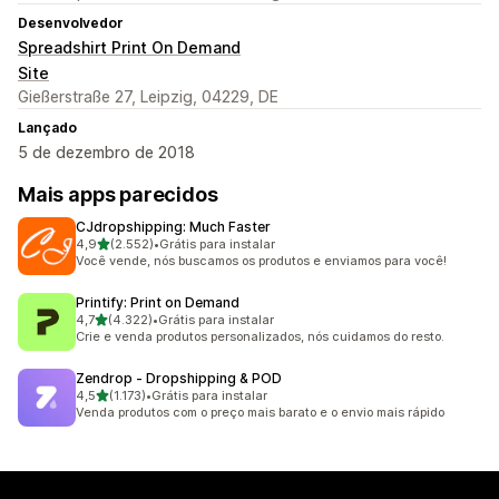
Desenvolvedor
Spreadshirt Print On Demand
Site
Gießerstraße 27, Leipzig, 04229, DE
Lançado
5 de dezembro de 2018
Mais apps parecidos
CJdropshipping: Much Faster
de 5 estrelas
4,9
(2.552)
•
Grátis para instalar
2552 avaliações ao todo
Você vende, nós buscamos os produtos e enviamos para você!
Printify: Print on Demand
de 5 estrelas
4,7
(4.322)
•
Grátis para instalar
4322 avaliações ao todo
Crie e venda produtos personalizados, nós cuidamos do resto.
Zendrop ‑ Dropshipping & POD
de 5 estrelas
4,5
(1.173)
•
Grátis para instalar
1173 avaliações ao todo
Venda produtos com o preço mais barato e o envio mais rápido