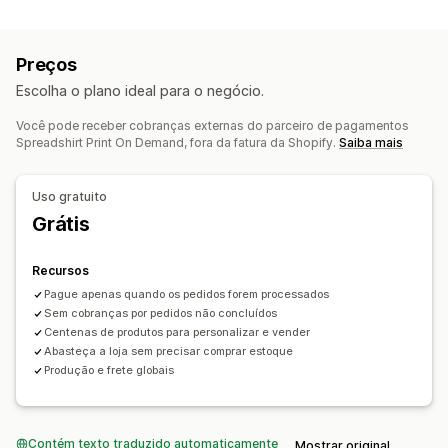
Produtos que você pode vender
Personalização
Vestuário e acessórios
Bolsas e malas
Casa e jardim
Produtos
Preços
Arte e artesanato
Produtos para bebês
Bolsas
Itens de vestuário
Chapéus
Escolha o plano ideal para o negócio.
Produtos esportivos
Produtos para pets
Utensílios para bebidas
Decoração da casa
Você pode receber cobranças externas do parceiro de pagamentos
Locais para aquisição de produtos
Arte para parede
Ecológico
Orgânico
Spreadshirt Print On Demand, fora da fatura da Shopify.
Saiba mais
Alemanha
Estados Unidos
Polônia
Tchéquia
Opções de frete
Uso gratuito
Marca branca
Processamento de pedidos global
Grátis
Acompanhamento de pedido
Recursos
Pague apenas quando os pedidos forem processados
Sem cobranças por pedidos não concluídos
Centenas de produtos para personalizar e vender
Abasteça a loja sem precisar comprar estoque
Produção e frete globais
Contém texto traduzido automaticamente
Mostrar original