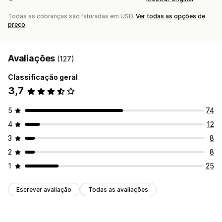
Todas as cobranças são faturadas em USD.
Ver todas as opções de
preço
Avaliações
(127)
Classificação geral
3,7
5
74
4
12
3
8
2
8
1
25
Escrever avaliação
Todas as avaliações