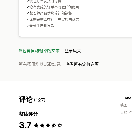
仅在订单发货时付费
没有完成的订单不收取任何费用
数百种产品供您设计和销售
无需采购库存即可充实您的商店
全球生产和发货
包含自动翻译的文本
显示原文
所有费用均以USD结算。
查看所有定价选项
评论
Funken
(127)
德国
大约1
整体评分
3.7