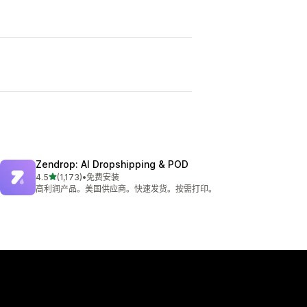
Zendrop: AI Dropshipping & POD
星（满分 5 星）
4.5
(1,173)
•
免费安装
总共 1173 条评论
高利润产品。美国供应商。快速发货。按需打印。