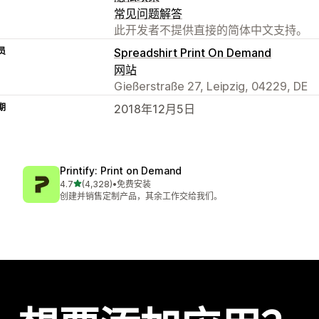
常见问题解答
此开发者不提供直接的简体中文支持。
员
Spreadshirt Print On Demand
网站
Gießerstraße 27, Leipzig, 04229, DE
期
2018年12月5日
Printify: Print on Demand
星（满分 5 星）
4.7
(4,328)
•
免费安装
总共 4328 条评论
创建并销售定制产品，其余工作交给我们。