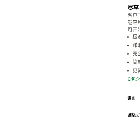
尽享
客户
载应
可开
极
赚
完
简
更
包含
语言
适配以