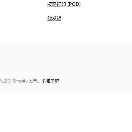
按需打印 (POD)
产品自定义
代发货
设计工具
模型生成器
个性化
可销售的产品
产品
服装与配饰
包袋和行李箱
家居与园艺
包袋
服饰
帽子
饮具
家居装饰
墙艺
宠物产品
运输选项
采购地点
白标
全球发货
订单跟踪
德国
捷克
波兰
美国
计入您的 Shopify 发票。
详细了解