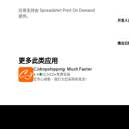
应用支持由 Spreadshirt Print On Demand
提供。
开发人
推出日
更多此类应用
CJdropshipping: Much Faster
星（满分 5 星）
4.9
(2,552)
•
免费安装
总共 2552 条评论
您专心销售 - 我们为您采购和发货！