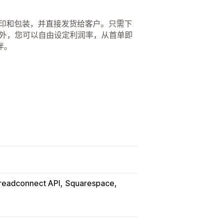
品的打印和包装，并直接发货给客户。只需下
此外，您可以自由设定利润率，从首单即
伴。
readconnect API
Squarespace