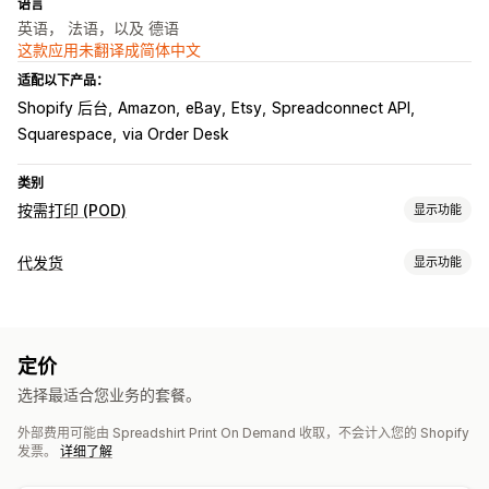
语言
英语， 法语，以及 德语
这款应用未翻译成简体中文
适配以下产品：
Shopify 后台
Amazon
eBay
Etsy
Spreadconnect API
Squarespace
via Order Desk
类别
按需打印 (POD)
显示功能
产品自定义
代发货
显示功能
设计工具
模型生成器
个性化
可销售的产品
产品
服装与配饰
包袋和行李箱
家居与园艺
艺术品和手工艺品
包袋
服饰
帽子
饮具
家居装饰
墙艺
环保
有机
定价
婴儿产品
运动产品
宠物产品
选择最适合您业务的套餐。
运输选项
采购地点
白标
全球发货
订单跟踪
外部费用可能由 Spreadshirt Print On Demand 收取，不会计入您的 Shopify
德国
捷克
波兰
美国
发票。
详细了解