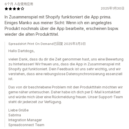
6个月 人在使用应用
2025年1月30日
In Zusammenspiel mit Shopify funktioniert die App prima.
Einiges Manko aus meiner Sicht: Wenn ich ein angelegtes
Produkt nochmals über die App bearbeite, erscheinen bspw.
wieder die alten Produkttitel.
Spreadshirt Print On Demand已回复 2025年3月3日
Hallo Dartdogs,
vielen Dank, dass du dir die Zeit genommen hast, uns eine Bewertung
zu hinterlassen! Wir freuen uns, dass die App in Zusammenspiel mit
Shopify gut funktioniert. Dein Feedback ist uns sehr wichtig, und wir
verstehen, dass eine reibungslose Datensynchronisierung essenziell
ist.
Das von dir beschriebene Problem mit den Produkttiteln möchten wir
gerne näher untersuchen. Daher habe ich dich per E-Mail kontaktiert
und würde mich über eine Rückmeldung freuen. Unser Support-Team
steht dir jederzeit zur Verfügung.
Liebe Grüße
Sabrina
Integration Manager
Spreadconnect Team