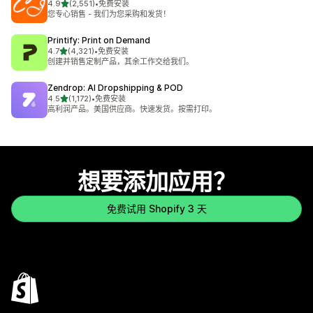
星（满分 5 星）
4.9
(2,551)
•
免费安装
总共 2551 条评论
您专心销售 - 我们为您采购和发货！
Printify: Print on Demand
星（满分 5 星）
4.7
(4,321)
•
免费安装
总共 4321 条评论
创建并销售定制产品，其余工作交给我们。
Zendrop: AI Dropshipping & POD
星（满分 5 星）
4.5
(1,172)
•
免费安装
总共 1172 条评论
高利润产品。美国供应商。快速发货。按需打印。
想要添加应用？
免费试用 Shopify 3 天