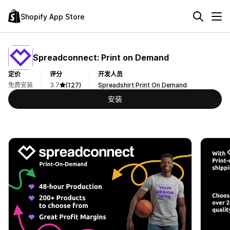
Shopify App Store
Spreadconnect: Print on Demand
定价
评分
开发人员
免费安装
3.7
(127)
Spreadshirt Print On Demand
安装