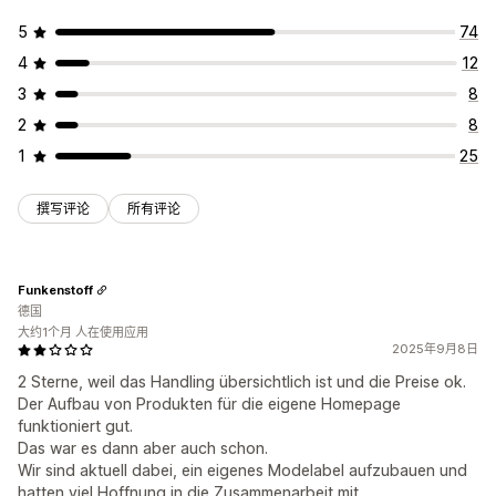
5
74
4
12
3
8
2
8
1
25
撰写评论
所有评论
Funkenstoff
德国
大约1个月 人在使用应用
2025年9月8日
2 Sterne, weil das Handling übersichtlich ist und die Preise ok.
Der Aufbau von Produkten für die eigene Homepage
funktioniert gut.
Das war es dann aber auch schon.
Wir sind aktuell dabei, ein eigenes Modelabel aufzubauen und
hatten viel Hoffnung in die Zusammenarbeit mit