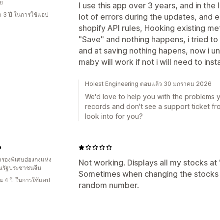
ีย
I use this app over 3 years, and in the 
า 3 ปี ในการใช้แอป
lot of errors during the updates, and 
shopify API rules, Hooking existing me
"Save" and nothing happens, i tried t
and at saving nothing hapens, now i unis
maby will work if not i will need to inst
Holest Engineering ตอบแล้ว 30 มกราคม 2026
We'd love to help you with the problems y
records and don't see a support ticket f
look into for you?
e
รองพิเศษฮ่องกงแห่ง
Not working. Displays all my stocks at 
รัฐประชาชนจีน
Sometimes when changing the stocks i
 4 ปี ในการใช้แอป
random number.