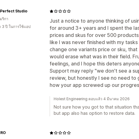
 Perfect Studio
มริกา
Just a notice to anyone thinking of usi
า 3 ปี ในการใช้แอป
for around 3+ years and I spent the las
prices and skus for over 500 products
like I was never finished with my tasks
change one variants price or sku, that
would erase what was in their field. 
feelings, and I hope this deters anyo
Support may reply "we don't see a supp
review, but honestly I see no need to 
how your app screwed up our progress
Holest Engineering ตอบแล้ว 4 มีนาคม 2026
Not sure how you got to that situation th
but app also has option to restore data.
 RO