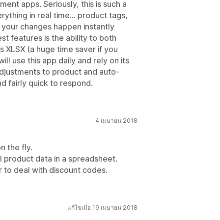
ent apps. Seriously, this is such a
ything in real time... product tags,
ch your changes happen instantly
t features is the ability to both
as XLSX (a huge time saver if you
ill use this app daily and rely on its
djustments to product and auto-
 fairly quick to respond.
4 เมษายน 2018
n the fly.
l product data in a spreadsheet.
 to deal with discount codes.
แก้ไขเมื่อ 19 เมษายน 2018