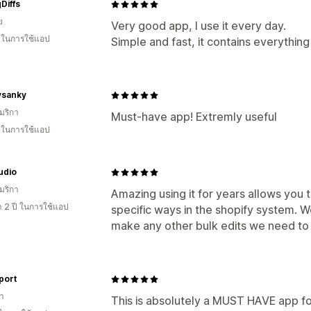
Diffs
ย
Very good app, I use it every day.
น ในการใช้แอป
Simple and fast, it contains everything
ysanky
มริกา
Must-have app! Extremly useful
น ในการใช้แอป
udio
มริกา
Amazing using it for years allows you t
า 2 ปี ในการใช้แอป
specific ways in the shopify system. We
make any other bulk edits we need to 
port
า
This is absolutely a MUST HAVE app f