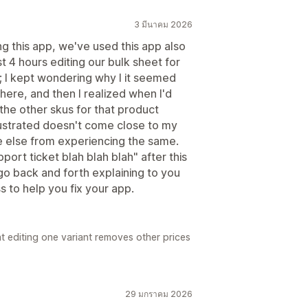
3 มีนาคม 2026
ng this app, we've used this app also
t 4 hours editing our bulk sheet for
; I kept wondering why I it seemed
 here, and then I realized when I'd
 the other skus for that product
Frustrated doesn't come close to my
ne else from experiencing the same.
ort ticket blah blah blah" after this
go back and forth explaining to you
 to help you fix your app.
at editing one variant removes other prices
29 มกราคม 2026