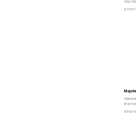
โรมาเน
มากกว่
Majoli
เขตปกค
สาธารณ
ประมาณ