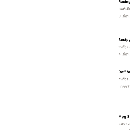
Racing
เซอร์เบี
3 เดือ
Bestp
สหรัฐอเ
4 เดือ
Deff A
สหรัฐอเ
มากกว่
Mpg S
แคนาด