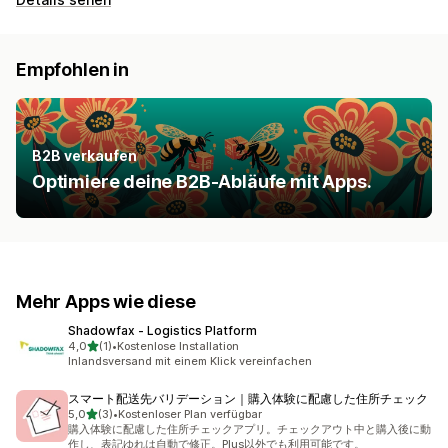
Empfohlen in
B2B verkaufen
Optimiere deine B2B-Abläufe mit Apps.
Mehr Apps wie diese
Shadowfax ‑ Logistics Platform
von 5 Sternen
4,0
(1)
•
Kostenlose Installation
1 Rezensionen insgesamt
Inlandsversand mit einem Klick vereinfachen
スマート配送先バリデーション｜購入体験に配慮した住所チェック
von 5 Sternen
5,0
(3)
•
Kostenloser Plan verfügbar
3 Rezensionen insgesamt
購入体験に配慮した住所チェックアプリ。チェックアウト中と購入後に動
作し、表記ゆれは自動で修正。Plus以外でも利用可能です。