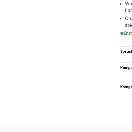
Wha
Fa
Ch
ste
Ent
Sprac
Kompat
Kateg