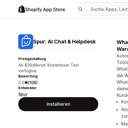
Shopify App Store
Spur: AI Chat & Helpdesk
What
Ware
Autom
Preisgestaltung
Tool
Ab $39/Monat. Kostenloser Test
What
verfügbar.
die W
Bewertung
Whats
5,0
(106)
Entwickler
dein
Spur
Kunde
Kom
Installieren
Ab
zu
Ma