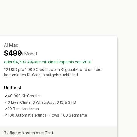
verfolgung
Agentstatistiken
Builder
rifizierung
Rabatte
FAQs
gger
Vorlagen
Anpassbare Widgets
Schnelle Antworten
ting-Regeln
Verhaltensverfolgung
ichtigungen
Bestellupdates
AI Max
$499
skript senden
/ Monat
oder $4,790.40/Jahr mit einer Ersparnis von 20 %
12 USD pro 1.000 Credits, wenn KI genutzt wird und die
er
Chatfenster
Geschäftszeiten
kostenlosen KI-Credits aufgebraucht sind
ächen
Tagging
Chatzuweisung
Umfasst
40.000 KI-Credits
3 Live-Chats, 3 WhatsApp, 3 IG & 3 FB
10 Benutzer:innen
100 Automatisierungs-Flows, 100 Segmente
7-tägiger kostenloser Test