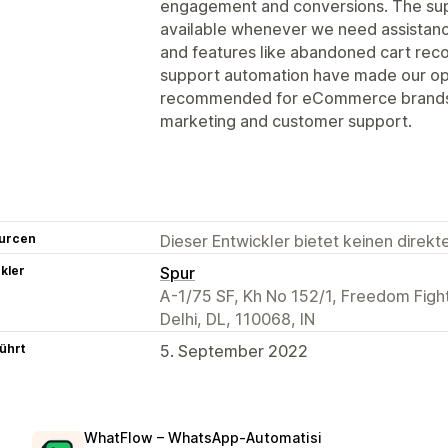
engagement and conversions. The sup
available whenever we need assistance
and features like abandoned cart rec
support automation have made our ope
recommended for eCommerce brands l
marketing and customer support.
urcen
Dieser Entwickler bietet keinen direk
kler
Spur
A-1/75 SF, Kh No 152/1, Freedom Fight
Delhi, DL, 110068, IN
ührt
5. September 2022
WhatFlow – WhatsApp‑Automatisi