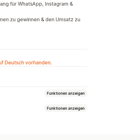
gang für WhatsApp, Instagram &
nen zu gewinnen & den Umsatz zu
auf Deutsch vorhanden.
Funktionen anzeigen
Funktionen anzeigen
rgreifendes Messaging
tlich begrenzte Angebote
Datei-Upload
Mehrere Sprachen
-Tracking