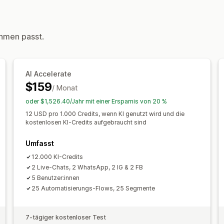
Push-Benachrichtigungen
Verhaltens
Automatisierte Workflows
Kundeneinblicke
Anzeigeoptionen
Automatisierte Antworten
hmen passt.
Benutzerdefiniertes Branding
Popup 
Warenkorbwiederherstellung
COD-Ve
Benutzerdefinierte Rabattcodes
Tri
Begrüßungen
Produktempfehlungen
Mehrere Sprachen
A/B-Tests
Targe
Rezensionsanfragen
Versandbenachr
AI Accelerate
$159
Cross-Selling
Upsell
Umfragen
Tran
/ Monat
oder $1,526.40/Jahr mit einer Ersparnis von 20 %
Anpassung
12 USD pro 1.000 Credits, wenn KI genutzt wird und die
Farbe und Schriftart
Emojis und Stick
kostenlosen KI-Credits aufgebraucht sind
Begrüßungsnachrichten
Chatschaltfl
Umfasst
Chatflows
Agentavatar
12.000 KI-Credits
2 Live-Chats, 2 WhatsApp, 2 IG & 2 FB
5 Benutzer:innen
25 Automatisierungs-Flows, 25 Segmente
7-tägiger kostenloser Test