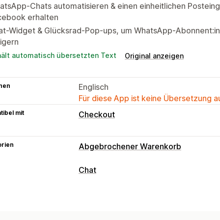
tsApp-Chats automatisieren & einen einheitlichen Postein
cebook erhalten
at-Widget & Glücksrad-Pop-ups, um WhatsApp-Abonnent:in
igern
hält automatisch übersetzten Text
Original anzeigen
hen
Englisch
Für diese App ist keine Übersetzung 
ibel mit
Checkout
orien
Abgebrochener Warenkorb
Warenkorbwiederherstellung
Chat
Personalisierte Kampagnen
Kanalübe
Nachrichten in Echtzeit
Opt-in-Popups
Rabattangebote
Zei
KI-Chatbots
Live-Chat
Social Media
Spiele und Wettbewerbe
Conversion