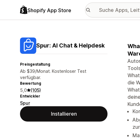
Shopify App Store
Spur: AI Chat & Helpdesk
What
Ware
Autom
Preisgestaltung
Tool
Ab $39/Monat. Kostenloser Test
What
verfügbar.
die W
Bewertung
Whats
5,0
(105)
Entwickler
dein
Spur
Kunde
Kom
Installieren
Ab
zu
Ma