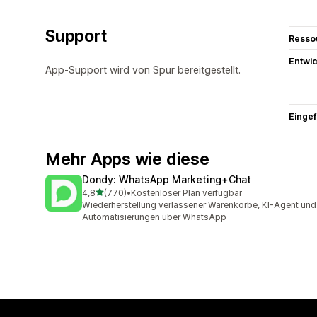
Support
Resso
Entwic
App-Support wird von Spur bereitgestellt.
Eingef
Mehr Apps wie diese
Dondy: WhatsApp Marketing+Chat
von 5 Sternen
4,8
(770)
•
Kostenloser Plan verfügbar
770 Rezensionen insgesamt
Wiederherstellung verlassener Warenkörbe, KI-Agent und
Automatisierungen über WhatsApp