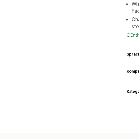
Wha
Fa
Ch
ste
Ent
Sprac
Kompat
Kateg