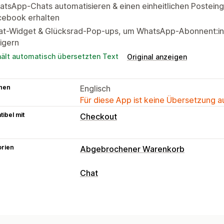
tsApp-Chats automatisieren & einen einheitlichen Postein
cebook erhalten
at-Widget & Glücksrad-Pop-ups, um WhatsApp-Abonnent:in
igern
hält automatisch übersetzten Text
Original anzeigen
hen
Englisch
Für diese App ist keine Übersetzung 
ibel mit
Checkout
orien
Abgebrochener Warenkorb
Warenkorbwiederherstellung
Chat
Personalisierte Kampagnen
Kanalübe
Nachrichten in Echtzeit
Opt-in-Popups
Rabattangebote
Zei
KI-Chatbots
Live-Chat
Social Media
Spiele und Wettbewerbe
Conversion