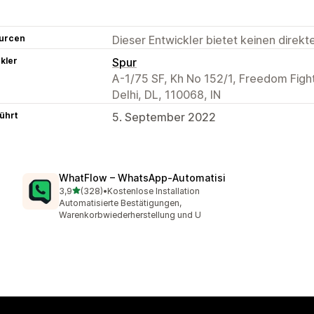
urcen
Dieser Entwickler bietet keinen direk
kler
Spur
A-1/75 SF, Kh No 152/1, Freedom Fight
Delhi, DL, 110068, IN
ührt
5. September 2022
WhatFlow – WhatsApp‑Automatisi
von 5 Sternen
3,9
(328)
•
Kostenlose Installation
328 Rezensionen insgesamt
Automatisierte Bestätigungen,
Warenkorbwiederherstellung und U