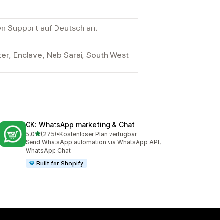
ten Support auf Deutsch an.
er, Enclave, Neb Sarai, South West
CK: WhatsApp marketing & Chat
von 5 Sternen
5,0
(275)
•
Kostenloser Plan verfügbar
275 Rezensionen insgesamt
Send WhatsApp automation via WhatsApp API,
WhatsApp Chat
Built for Shopify