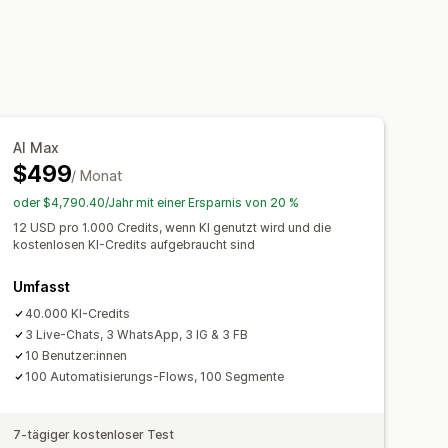
verfolgung
Agentstatistiken
Builder
rifizierung
Rabatte
FAQs
gger
Vorlagen
Anpassbare Widgets
Schnelle Antworten
ting-Regeln
Verhaltensverfolgung
ichtigungen
Bestellupdates
AI Max
$499
skript senden
/ Monat
oder $4,790.40/Jahr mit einer Ersparnis von 20 %
12 USD pro 1.000 Credits, wenn KI genutzt wird und die
er
Chatfenster
Geschäftszeiten
kostenlosen KI-Credits aufgebraucht sind
ächen
Tagging
Chatzuweisung
Umfasst
40.000 KI-Credits
3 Live-Chats, 3 WhatsApp, 3 IG & 3 FB
10 Benutzer:innen
100 Automatisierungs-Flows, 100 Segmente
7-tägiger kostenloser Test