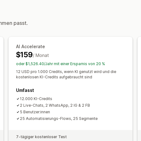
Push-Benachrichtigungen
Verhaltens
Automatisierte Workflows
Kundeneinblicke
Anzeigeoptionen
Automatisierte Antworten
hmen passt.
Benutzerdefiniertes Branding
Popup 
Warenkorbwiederherstellung
COD-Ve
Benutzerdefinierte Rabattcodes
Tri
Begrüßungen
Produktempfehlungen
Mehrere Sprachen
A/B-Tests
Targe
Rezensionsanfragen
Versandbenachr
AI Accelerate
$159
Cross-Selling
Upsell
Umfragen
Tran
/ Monat
oder $1,526.40/Jahr mit einer Ersparnis von 20 %
Anpassung
12 USD pro 1.000 Credits, wenn KI genutzt wird und die
Farbe und Schriftart
Emojis und Stick
kostenlosen KI-Credits aufgebraucht sind
Begrüßungsnachrichten
Chatschaltfl
Umfasst
Chatflows
Agentavatar
12.000 KI-Credits
2 Live-Chats, 2 WhatsApp, 2 IG & 2 FB
5 Benutzer:innen
25 Automatisierungs-Flows, 25 Segmente
7-tägiger kostenloser Test