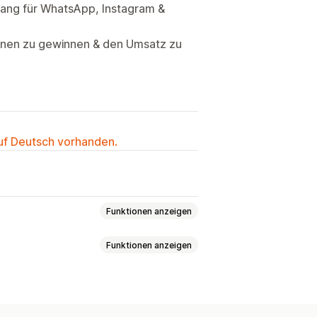
gang für WhatsApp, Instagram &
nen zu gewinnen & den Umsatz zu
auf Deutsch vorhanden.
Funktionen anzeigen
Funktionen anzeigen
rgreifendes Messaging
tlich begrenzte Angebote
Datei-Upload
Mehrere Sprachen
-Tracking