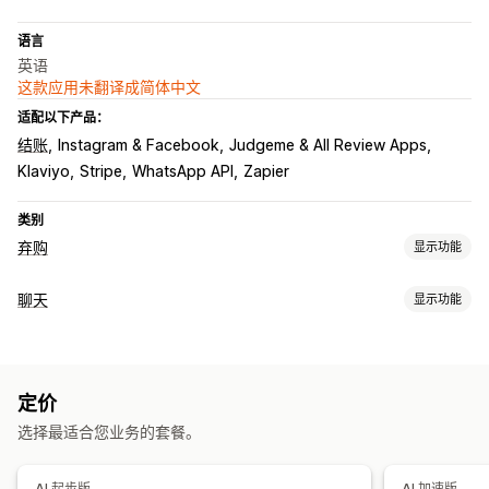
语言
英语
这款应用未翻译成简体中文
适配以下产品：
结账
Instagram & Facebook
Judgeme & All Review Apps
Klaviyo
Stripe
WhatsApp API
Zapier
类别
弃购
显示功能
弃购恢复
聊天
显示功能
个性化宣传活动
多渠道消息传送
选择加入弹出窗口
折扣优惠
实时消息传送
限时优惠
游戏和竞赛活动
转化跟踪
自动化工作流程
AI 聊天机器人
在线聊天
社交媒体
文件上传
多语言
推送通知
展示选项
定价
行为跟踪
代理分析
客户洞察
自定义品牌营销
弹出窗口生成器
自定义折扣码
触发器
模板
选择最适合您业务的套餐。
自动回复
可自定义小组件
多语言
A/B 测试
定向规则
行为跟踪
弃购恢复
货到付款验证
折扣
常见问题解答
问候
产品推荐
AI 起步版
AI 加速版