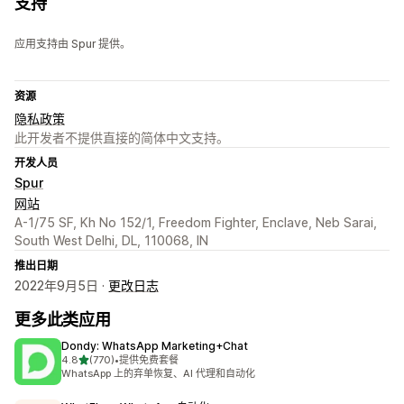
支持
应用支持由 Spur 提供。
资源
隐私政策
此开发者不提供直接的简体中文支持。
开发人员
Spur
网站
A-1/75 SF, Kh No 152/1, Freedom Fighter, Enclave, Neb Sarai,
South West Delhi, DL, 110068, IN
推出日期
2022年9月5日 ·
更改日志
更多此类应用
Dondy: WhatsApp Marketing+Chat
星（满分 5 星）
4.8
(770)
•
提供免费套餐
总共 770 条评论
WhatsApp 上的弃单恢复、AI 代理和自动化