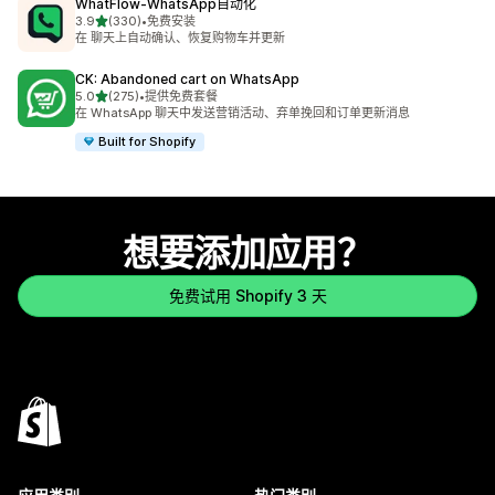
WhatFlow‑WhatsApp自动化
星（满分 5 星）
3.9
(330)
•
免费安装
总共 330 条评论
在 聊天上自动确认、恢复购物车并更新
CK: Abandoned cart on WhatsApp
星（满分 5 星）
5.0
(275)
•
提供免费套餐
总共 275 条评论
在 WhatsApp 聊天中发送营销活动、弃单挽回和订单更新消息
Built for Shopify
想要添加应用？
免费试用 Shopify 3 天