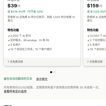
快速回复
检查请求
发货提醒
订单更新
交叉销售
增销
$39
$159
/月
/月
问卷调查
发送文字记录
或 $374.40/年（可节省 20%）
或 $1,526.4
若使用 AI 且免费 AI 积分已耗尽，则每 1,000 积分收费 12
若使用 AI 且免费
自定义
美元
美元
颜色和字体
表情符号和贴纸
聊天窗口
营业时间
欢迎消息
特色功能
特色功能
聊天按钮
标记
聊天分配
聊天流程
代理头像
2,000 个 AI 积分
12,000 个 A
实时聊天、WhatsApp、IG 和 FB
2 个实时聊天、2
2 名用户
5 名用户
10 个自动化工作流、10 个客户细分
25 个自动化
7 天免费试用
7 天免费试用
包含自动翻译的文本
显示原文
所有费用均以USD结算。 定期费用和基于使用情况的费用每 30 天收取一次。
查看所有定价选项