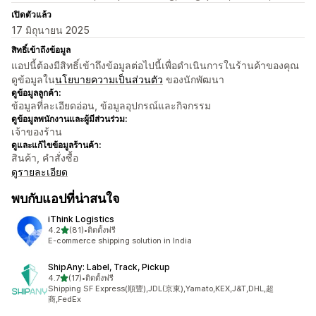
เปิดตัวแล้ว
17 มิถุนายน 2025
สิทธิ์เข้าถึงข้อมูล
แอปนี้ต้องมีสิทธิ์เข้าถึงข้อมูลต่อไปนี้เพื่อดำเนินการในร้านค้าของคุณ
ดูข้อมูลใน
นโยบายความเป็นส่วนตัว
ของนักพัฒนา
ดูข้อมูลลูกค้า:
ข้อมูลที่ละเอียดอ่อน, ข้อมูลอุปกรณ์และกิจกรรม
ดูข้อมูลพนักงานและผู้มีส่วนร่วม:
เจ้าของร้าน
ดูและแก้ไขข้อมูลร้านค้า:
สินค้า, คำสั่งซื้อ
ดูรายละเอียด
พบกับแอปที่น่าสนใจ
iThink Logistics
เต็ม 5 ดาว
4.2
(81)
•
ติดตั้งฟรี
ทั้งหมด 81 รีวิว
E-commerce shipping solution in India
ShipAny: Label, Track, Pickup
เต็ม 5 ดาว
4.7
(17)
•
ติดตั้งฟรี
ทั้งหมด 17 รีวิว
Shipping SF Express(順豐),JDL(京東),Yamato,KEX,J&T,DHL,超
商,FedEx