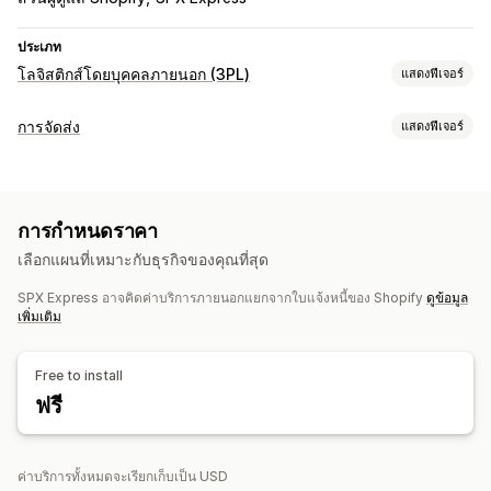
ประเภท
โลจิสติกส์โดยบุคคลภายนอก (3PL)
แสดงฟีเจอร์
การจัดการคำสั่งซื้อ
การจัดส่ง
แสดงฟีเจอร์
การจัดการคำสั่งซื้อ
การประมวลผลเป็นชุด
ป้ายกำกับและบรรจุภัณฑ์
ใบจ่าหน้าสำหรับการจัดส่ง
อัตราค่าจัดส่ง
การสร้างป้ายกำกับ
การพิมพ์จำนวนมาก
Address Validation
การติดตามผู้ขนส่งหลายราย
หน้าการติดตาม
ลิงก์ติดตาม
การกำหนดราคา
วันที่จัดส่ง
ซิงค์คำสั่งซื้อ
อัตราค่าจัดส่ง
ประวัติการติดตาม
เลือกแผนที่เหมาะกับธุรกิจของคุณที่สุด
การจัดการการจัดส่ง
SPX Express อาจคิดค่าบริการภายนอกแยกจากใบแจ้งหนี้ของ Shopify
ดูข้อมูล
ซิงค์คำสั่งซื้อ
การติดตามแบบเรียลไทม์
หน้าติดตามแบรนด์
เพิ่มเติม
อัปเดตคำสั่งซื้อ
การวิเคราะห์การจัดส่ง
Free to install
ฟรี
ค่าบริการทั้งหมดจะเรียกเก็บเป็น USD