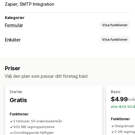
Zapier, SMTP Integration
Kategorier
Formulär
Visa funktioner
Formulärtyper
Enkäter
Visa funktioner
Kontakter
Anpassad
Feedback
Filuppladdning
Flera steg
Formuläranpassning
Nyhetsbrev
Ordrar
Popup-fönster
Registreringar
Enkäter
Villkorlig logik
Anpassade stilar
Dra och släpp-redigerare
Partihandel
Priser
Inbäddade formulär
Filuppladdning
Mallar
Flera sidor
Anpassning
Välj den plan som passar ditt företag bäst.
Popup-fönster
Redigering i realtid
Flera språk
Dra och släpp-redigerare
Teckensnitt och färger
Enkättyper
Anpassade fält
Anpassad CSS
Custom JavaScript
Starter
Basic
Kundnöjdhet
Produktfeedback
Efter köp
Inbäddade formulär
E-postmallar
Flera språk
$4.99
Gratis
/må
Villkorlig logik
eller $49.90/å
Hantering av inskickningar
Funktioner
SMS
E-post
Dataexport
Analysverktyg
CAPTCHA
Hantering av data
Funktioner
2 formulär, 50 inskickade/mån
E-postsvar
Dataexport
Instrumentpanel
Formulärgränser
Obegränsat 
500 MB lagringsutrymme
Historik
Analysverktyg
CAPTCHA
3 GB lagrin
Grundläggande fälttyper