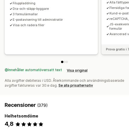
Alla fälttype
Filuppladdning
Flersidiga fo
Dra-och-släpp-byggare
Kund-e-pos
3 formulärmallar
reCAPTCHA, 
E-postavisering till administratör
JS-exekverin
Visa och radera filer
formulär
Avancerad vi
Prova gratis i
Innehåller automatöversatt text
Visa original
Alla avgifter debiteras i USD. Återkommande och användningsbaserade
avgifter faktureras var 30:e dag.
Se alla prisalternativ
Recensioner
(379)
Helhetsomdöme
4,8