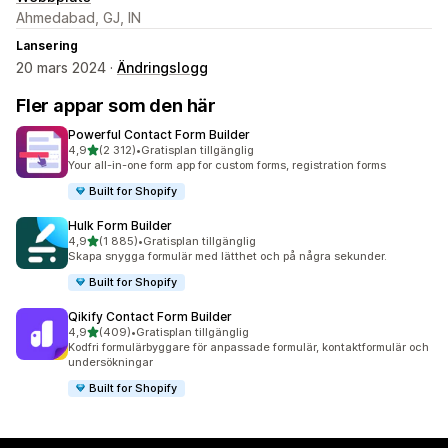
Ahmedabad, GJ, IN
Lansering
20 mars 2024 ·
Ändringslogg
Fler appar som den här
Powerful Contact Form Builder
av 5 stjärnor
4,9
(2 312)
•
Gratisplan tillgänglig
2312 recensioner totalt
Your all-in-one form app for custom forms, registration forms
Built for Shopify
Hulk Form Builder
av 5 stjärnor
4,9
(1 885)
•
Gratisplan tillgänglig
1885 recensioner totalt
Skapa snygga formulär med lätthet och på några sekunder.
Built for Shopify
Qikify Contact Form Builder
av 5 stjärnor
4,9
(409)
•
Gratisplan tillgänglig
409 recensioner totalt
Kodfri formulärbyggare för anpassade formulär, kontaktformulär och
undersökningar
Built for Shopify