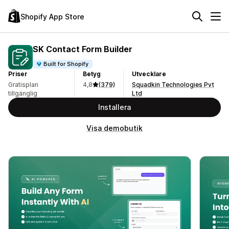
Shopify App Store
SK Contact Form Builder
Built for Shopify
Priser
Betyg
Utvecklare
Gratisplan
4,8
(379)
Squadkin Technologies Pvt
tillgänglig
Ltd
Installera
Visa demobutik