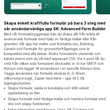
Skapa enkelt kraftfulla formulär på bara 3 steg med
vår användarvänliga app SK: Advanced Form Builder
Med vår formulärbyggarapp kan du skapa allt från enkla till
avancerade formulär med hjälp av färdiga mallar eller från
grunden. Vår app har mallar som Kontakta oss, Bokning,
Garanti och Formulär för grossistförfrågningar som är
kompatibla med alla teman. Ändra formulärets utseende och
känsla precis som du vill med anpassad CSS. Via e-post får du
veta från vilken sida formuläret skickades in. Vi har SMTP och
Klaviyo som lägger till användaren i en specifik Klaviyo-lista.
Tagga användare när formulär skickas in, G-Sheet,
villkorsstyrd logik, Zapier med mera – upp till 2 GB
lagringsutrymme.
Skapa formulär, samla in kunddata och tillåt enkelt
uppladdning av filer.
Skapa formulär med färdiga mallar och hantera formulär med
dra-och-släpp-funktionen.
Enkel integration med Klaviyo, Gtag, FB Tracking och