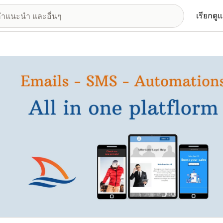
เรียกดู
อรีรูปภาพที่แสดง