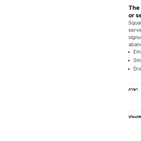
The 
or s
Squal
servi
signu
aband
Em
Sms
Dra
ภาษา
ประเภท