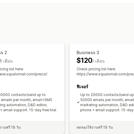
แคมเปญอีเมล
แคมเปญ SMS
จดหมายข่
อีเมลการเสนอสินค้าอื่นที่คล้ายกัน
ตะกร้า
อีเมลตอบกลับทุกครั้ง
การสมัครใช้งาน
การจัดการแคมเปญ
เทมเพลต
การทำงานอัตโนมัติ
การกำหน
การทดสอบ A/B
ss 2
Business 3
0
$120
/ เดือน
/ เดือน
cing list here:
Check pricing list here:
www.squalomail.com/prezzi/
https://www.squalomail.com/prez
ฟีเจอร์
10000 contacts/send up to
Up to 20000 contacts/send up
emails per month, email+SMS
50000 emails per month, ema
ing automation, D&D editor,
marketing automation, D&D edit
 email support. 15-day free trial
phone + email support. 15-day f
านฟรี 15 วัน
ทดลองใช้งานฟรี 15 วัน