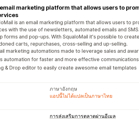
email marketing platform that allows users to prom
ervices
oMail is an email marketing platform that allows users to p
ces with the use of newsletters, automated emails and SMS. I
p forms and pop-ups. With SqualoMail it's possible to crea
oned carts, repurchases, cross-selling and up-selling.
ail marketing automations made to leverage sales and awa
 automation for faster and more effective communications
g & Drop editor to easily create awesome email templates
ภาษาอังกฤษ
แอปนี้ไม่ได้แปลเป็นภาษาไทย
การส่งเสริมการตลาดผ่านอีเมล
ประเภทแคมเปญ