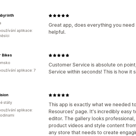
byrinth
a
Great app, does everything you need i
oužívání aplikace:
helpful.
měsíci
 Bikes
emsko
Customer Service is absolute on point,
oužívání aplikace: 7
Service within seconds! This is how it 
ision
é státy
This app is exactly what we needed t
oužívání aplikace:
Resources' page. It's incredibly easy t
hodinami
editor. The gallery looks professional,
product videos and style content fro
any store that needs to create engagi