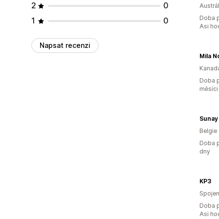
2
0
Austrál
Doba p
1
0
Asi ho
Napsat recenzi
Mila N
Kanad
Doba p
měsíci
Sunay
Belgie
Doba p
dny
KP3
Spojen
Doba p
Asi ho