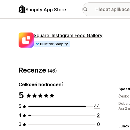
Shopify App Store
Square: Instagram Feed Gallery
Built for Shopify
Recenze
(46)
Celkové hodnocení
5
Česko
Doba p
5
44
Asi 2 
4
2
3
0
Lunox