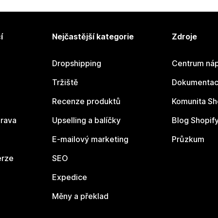
í
Nejčastější kategorie
Zdroje
Dropshipping
Centrum náp
Tržiště
Dokumentace
Recenze produktů
Komunita Sh
rava
Upselling a balíčky
Blog Shopif
E-mailový marketing
Průzkum
erze
SEO
Expedice
Měny a překlad