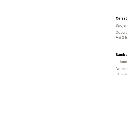
Celest
Spojen
Doba p
Asi 2 
Bambo
Indoné
Doba p
minuta