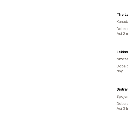
The La
Kanad
Doba p
Asi 2 
Lekker
Nizoz
Doba p
dny
Distriv
Spojen
Doba p
Asi 3 