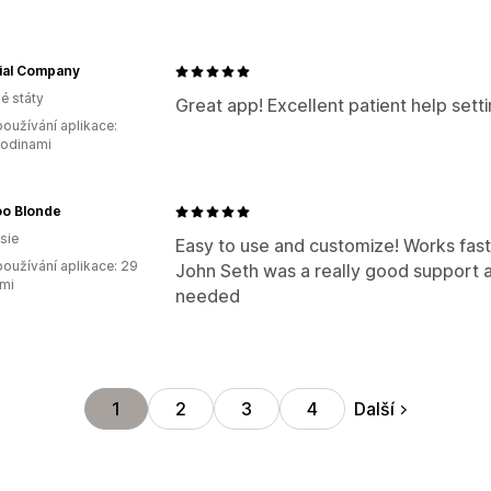
ial Company
é státy
Great app! Excellent patient help sett
oužívání aplikace:
hodinami
o Blonde
sie
Easy to use and customize! Works fast
oužívání aplikace: 29
John Seth was a really good support 
mi
needed
Další
1
2
3
4