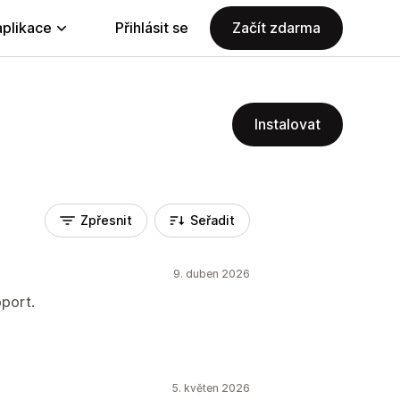
aplikace
Přihlásit se
Začít zdarma
Instalovat
Zpřesnit
Seřadit
9. duben 2026
pport.
5. květen 2026