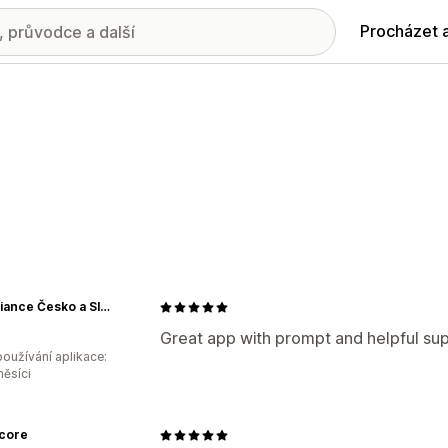
Procházet 
Speediance Česko a Slovensko
Great app with prompt and helpful su
oužívání aplikace:
měsíci
core