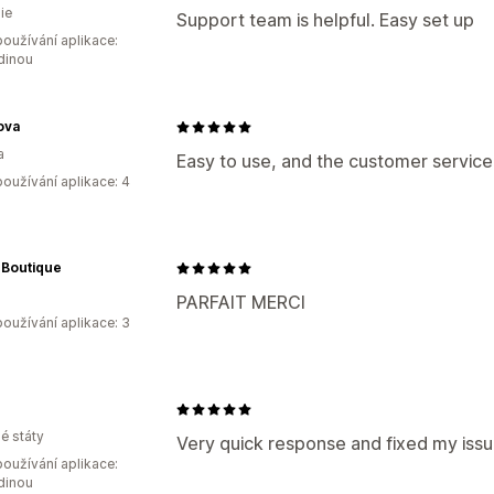
ie
Support team is helpful. Easy set up
oužívání aplikace:
dinou
ova
a
Easy to use, and the customer service
oužívání aplikace: 4
 Boutique
PARFAIT MERCI
oužívání aplikace: 3
é státy
Very quick response and fixed my issu
oužívání aplikace:
dinou