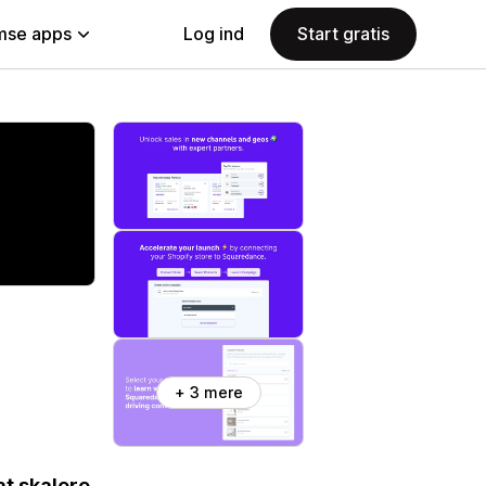
se apps
Log ind
Start gratis
+ 3 mere
t skalere