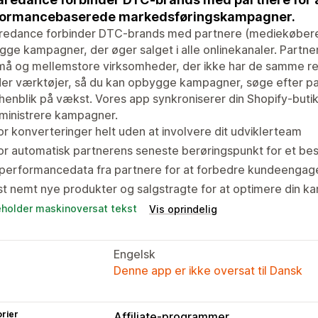
formancebaserede markedsføringskampagner.
redance forbinder DTC-brands med partnere (mediekøbere, 
ge kampagner, der øger salget i alle onlinekanaler. Partn
må og mellemstore virksomheder, der ikke har de samme re
der værktøjer, så du kan opbygge kampagner, søge efter pa
enblik på vækst. Vores app synkroniserer din Shopify-buti
ministrere kampagner.
r konverteringer helt uden at involvere dit udviklerteam
r automatisk partnerens seneste berøringspunkt for et be
 performancedata fra partnere for at forbedre kundeengag
t nemt nye produkter og salgstragte for at optimere din 
eholder maskinoversat tekst
Vis oprindelig
Engelsk
Denne app er ikke oversat til Dansk
rier
Affiliate-programmer