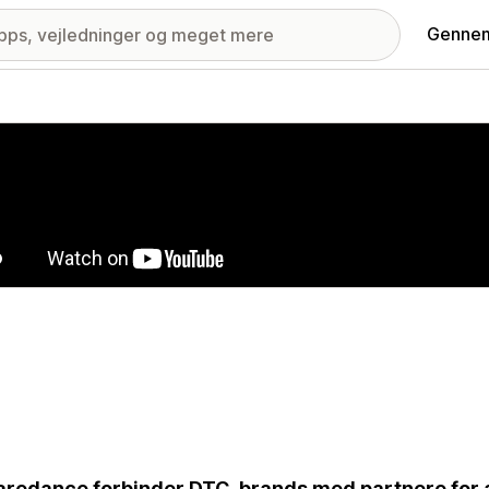
Gennem
ri med udvalgte billeder
redance forbinder DTC-brands med partnere for a