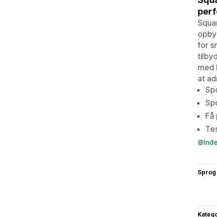
per
Squa
opbyg
for s
tilby
med h
at ad
Spo
Spo
Få
Tes
Ind
Sprog
Katego