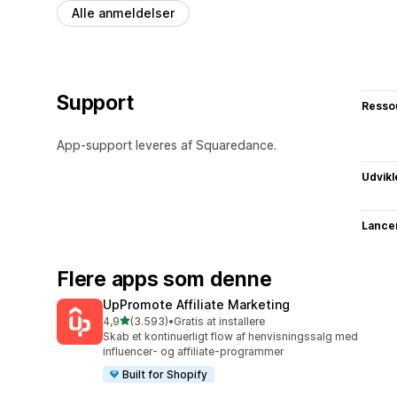
Alle anmeldelser
Support
Resso
App-support leveres af Squaredance.
Udvikl
Lance
Flere apps som denne
UpPromote Affiliate Marketing
ud af 5 stjerner
4,9
(3.593)
•
Gratis at installere
3593 anmeldelser i alt
Skab et kontinuerligt flow af henvisningssalg med
influencer- og affiliate-programmer
Built for Shopify