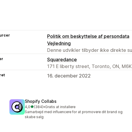
urcer
Politik om beskyttelse af persondata
Vejledning
Denne udvikler tilbyder ikke direkte s
er
Squaredance
171 E liberty street, Toronto, ON, M6
ret
16. december 2022
Shopify Collabs
ud af 5 stjerner
4,0
(384)
•
Gratis at installere
384 anmeldelser i alt
Samarbejd med influencere for at promovere dit brand og
skabe salg