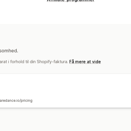
Muligheder for kommission
Sporing
Tilpasset kommission
Produ
Administration af henvisninger
Affiliate-links
Analyser
Rabatter
Pr
ksomhed.
Affiliateoplevelse
at i forhold til din Shopify-faktura.
Tilpassede kontrolpaneler
Få mere at vide
Brandet p
Betalinger
ACH-betalinger
Bankoverførsler
Kor
uaredance.io/pricing