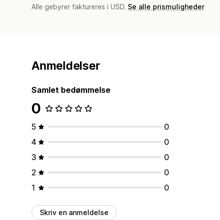
Alle gebyrer faktureres i USD.
Se alle prismuligheder
Anmeldelser
Samlet bedømmelse
0
5
0
4
0
3
0
2
0
1
0
Skriv en anmeldelse