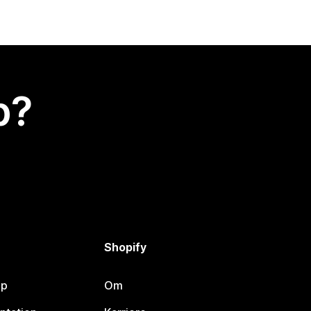
p?
Shopify
lp
Om