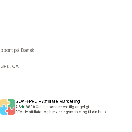
upport på Dansk.
K 3P6, CA
GOAFFPRO ‑ Affiliate Marketing
ud af 5 stjerner
4,6
(883)
•
Gratis abonnement tilgængeligt
883 anmeldelser i alt
Effektiv affiliate- og henvisningsmarketing til din butik