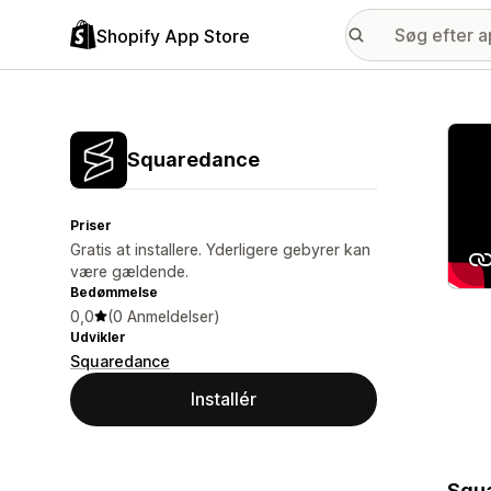
Shopify App Store
Galle
Squaredance
Priser
Gratis at installere. Yderligere gebyrer kan
være gældende.
Bedømmelse
0,0
(0 Anmeldelser)
Udvikler
Squaredance
Installér
Squa