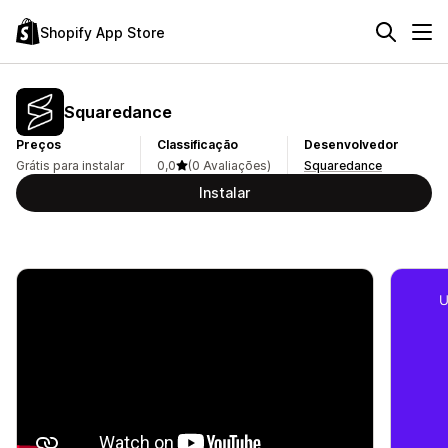
Shopify App Store
Squaredance
Preços
Classificação
Desenvolvedor
Grátis para instalar
0,0
(0 Avaliações)
Squaredance
Instalar