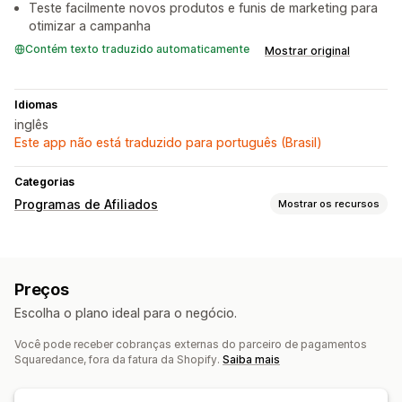
Teste facilmente novos produtos e funis de marketing para
otimizar a campanha
Contém texto traduzido automaticamente
Mostrar original
Idiomas
inglês
Este app não está traduzido para português (Brasil)
Categorias
Programas de Afiliados
Mostrar os recursos
Opções de comissão
Acompanhamento
Comissão personalizada
Preços
Comissão de produto
Escolha o plano ideal para o negócio.
Gerenciamento de indicação
Você pode receber cobranças externas do parceiro de pagamentos
Links de afiliado
Análises
Descontos
Squaredance, fora da fatura da Shopify.
Saiba mais
Acompanhamento de produto
Acompanhamento em tempo real