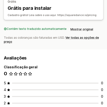
Grátis
Experiência de afiliado
Grátis para instalar
Painéis de controle personalizados
Portal de marca
Cadastro grátis! Leia sobre o uso aqui: https://squaredance.io/pricing
Descontos e links personalizados
Pagamentos
Contém texto traduzido automaticamente
Mostrar original
Pagamentos da Câmara de compensação automatizada
Todas as cobranças são faturadas em USD.
Ver todas as opções de
(ACH, na sigla em inglês)
preço
Transferências bancárias
Pagamentos em cartão
Avaliações
Classificação geral
0
5
0
4
0
3
0
2
0