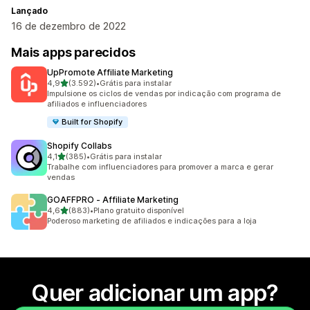
Lançado
16 de dezembro de 2022
Mais apps parecidos
UpPromote Affiliate Marketing
de 5 estrelas
4,9
(3.592)
•
Grátis para instalar
3592 avaliações ao todo
Impulsione os ciclos de vendas por indicação com programa de
afiliados e influenciadores
Built for Shopify
Shopify Collabs
de 5 estrelas
4,1
(385)
•
Grátis para instalar
385 avaliações ao todo
Trabalhe com influenciadores para promover a marca e gerar
vendas
GOAFFPRO ‑ Affiliate Marketing
de 5 estrelas
4,6
(883)
•
Plano gratuito disponível
883 avaliações ao todo
Poderoso marketing de afiliados e indicações para a loja
Quer adicionar um app?