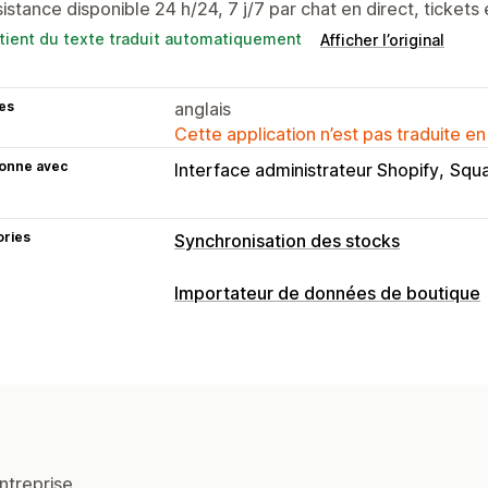
istance disponible 24 h/24, 7 j/7 par chat en direct, ticket
tient du texte traduit automatiquement
Afficher l’original
es
anglais
Cette application n’est pas traduite en
ionne avec
Interface administrateur Shopify
Squ
ories
Synchronisation des stocks
Type de synchronisation
Importateur de données de boutique
Commandes
Prix
Détails de produits
Synchronisation des données
Automatique
Manuelle
Groupée
En
Mise à jour automatique
Synchronisat
Personnalisée
Synchronisation des commandes
Syn
Notifications et rapports
Synchronisation des produits
Synchro
Notifications personnalisées
Mises à
Synchronisation en temps réel
Synch
ntreprise.
Statut en temps réel
Journaux détail