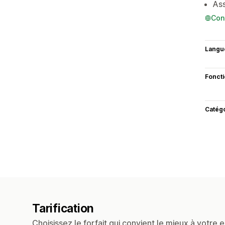
Ass
Con
Langu
Fonct
Catég
Tarification
Choisissez le forfait qui convient le mieux à votre e