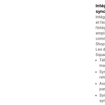
Inté
sync
Intég
et l’
l’int
empla
comma
Shopi
Les d
Squar
Tél
man
Syn
ret
Ass
pa
Syn
syn