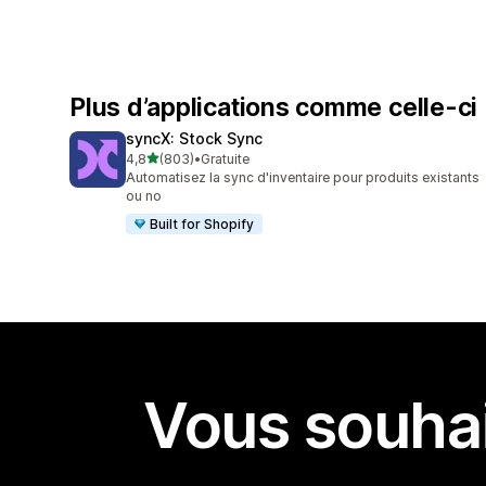
Plus d’applications comme celle-ci
syncX: Stock Sync
étoile(s) sur 5
4,8
(803)
•
Gratuite
803 avis au total
Automatisez la sync d'inventaire pour produits existants
ou no
Built for Shopify
Vous souhai