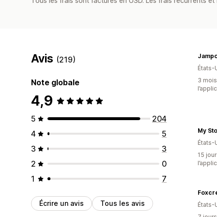
Tous les frais sont facturés en USD. Les frais récurrents et 
Avis
Jampo
(219)
États-
3 mois 
Note globale
l’appli
4,9
5
204
My St
4
5
États-
3
3
15 jour
2
0
l’appli
1
7
Foxcr
Écrire un avis
Tous les avis
États-
7 jours