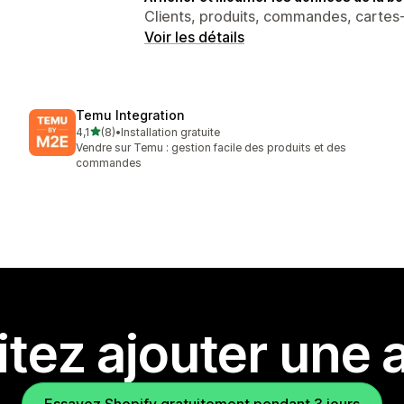
Clients, produits, commandes, carte
Voir les détails
Temu Integration
étoile(s) sur 5
4,1
(8)
•
Installation gratuite
8 avis au total
Vendre sur Temu : gestion facile des produits et des
commandes
tez ajouter une a