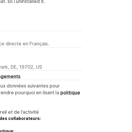
t. so i uninstalled it.
e directe en Français.
ark, DE, 19702, US
angements
 aux données suivantes pour
endre pourquoi en lisant la
politique
l et de l’activité
des collaborateurs:
utique: