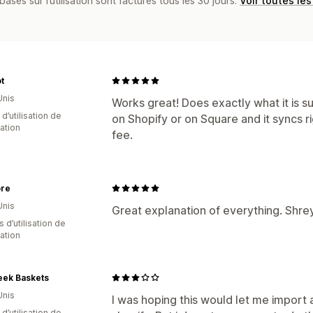
basés sur l’utilisation sont facturés tous les 30 jours.
Voir toutes les
t
Unis
Works great! Does exactly what it is s
d’utilisation de
on Shopify or on Square and it syncs r
cation
fee.
ore
Unis
Great explanation of everything. Shrey
s d’utilisation de
cation
eek Baskets
Unis
I was hoping this would let me import 
 d’utilisation de