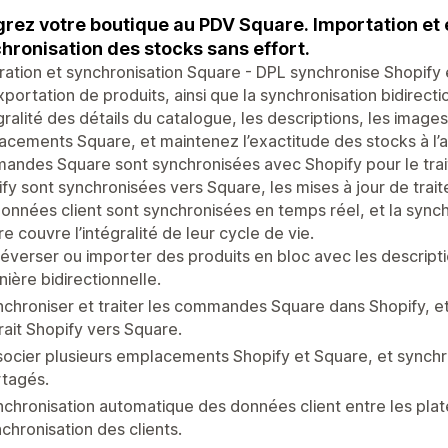
grez votre boutique au PDV Square. Importation et 
hronisation des stocks sans effort.
ration et synchronisation Square - DPL synchronise Shopify e
exportation de produits, ainsi que la synchronisation bidirec
égralité des détails du catalogue, les descriptions, les images 
cements Square, et maintenez l’exactitude des stocks à l’
ndes Square sont synchronisées avec Shopify pour le trai
fy sont synchronisées vers Square, les mises à jour de trai
onnées client sont synchronisées en temps réel, et la sync
e couvre l’intégralité de leur cycle de vie.
éverser ou importer des produits en bloc avec les descriptio
ière bidirectionnelle.
chroniser et traiter les commandes Square dans Shopify, 
rait Shopify vers Square.
ocier plusieurs emplacements Shopify et Square, et synchr
rtagés.
chronisation automatique des données client entre les plat
chronisation des clients.