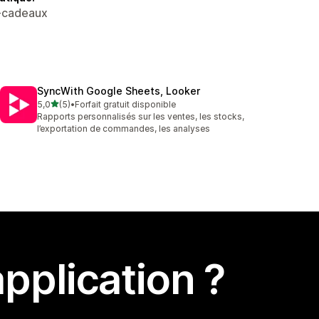
s-cadeaux
SyncWith Google Sheets, Looker
étoile(s) sur 5
5,0
(5)
•
Forfait gratuit disponible
5 avis au total
Rapports personnalisés sur les ventes, les stocks,
l’exportation de commandes, les analyses
pplication ?