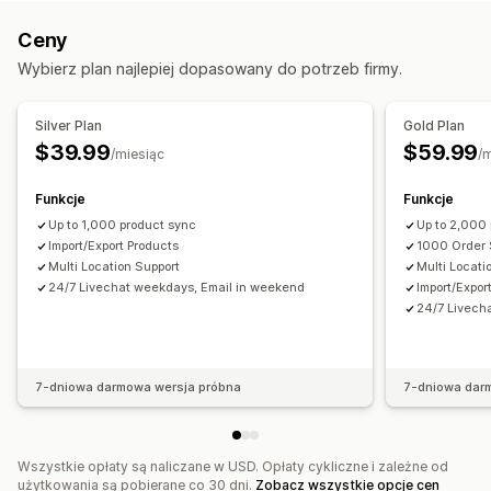
Automatyczne aktualizacje
Synchronizacja zapasów
Zbiorcza
Czas rzeczywisty
Zaplanowana
Niestandardowe
Ceny
Synchronizacja zamówień
Synchronizacja cen
Powiadomienia i raporty
Wybierz plan najlepiej dopasowany do potrzeb firmy.
Synchronizacja produktu
Synchronizacja dwukierunkowa
Niestandardowe powiadomienia
Aktualizacje zamówienia
Synchronizacja w czasie rzeczywistym
Alerty e-mail
Status w czasie rzeczywistym
Silver Plan
Gold Plan
Zaplanowana synchronizacja
Szczegółowe dzienniki
$39.99
$59.99
/miesiąc
/
Migracja danych
Eksport zbiorczy
Import zbiorczy
Aktualizacje zbiorcze
Funkcje
Funkcje
Kolekcje
Up to 1,000 product sync
Klienci
Zapasy
Zamówienia
Produkty
Up to 2,000
Import/Export Products
1000 Order 
Multi Location Support
Multi Locati
24/7 Livechat weekdays, Email in weekend
Import/Expor
24/7 Livech
7-dniowa darmowa wersja próbna
7-dniowa dar
Wszystkie opłaty są naliczane w USD. Opłaty cykliczne i zależne od
użytkowania są pobierane co 30 dni.
Zobacz wszystkie opcje cen