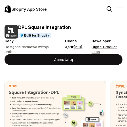
Shopify App Store
DPL Square Integration
Built for Shopify
Ceny
Ocena
Deweloper
Dostępna darmowa wersja
4,9
(219)
Digital Product
próbna
Labs
Zainstaluj