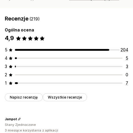
Recenzje
(219)
Ogólna ocena
4,9
5
204
4
5
3
3
2
0
1
7
Napisz recenzję
Wszystkie recenzje
Jampot
Stany Zjednoczone
3 miesiące korzystania z aplikacji