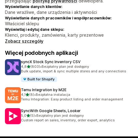
przeglądając
politykę prywatności
dewelopera.
Wyświetlanie danych klientów:
Dane wrażliwe, dane urządzenia i aktywności
Wyświetlanie danych pracowników i współpracowników:
Właściciel sklepu
Wyświetlaj i edytuj dane sklepu:
Klienci, produkty, zamówienia, karty prezentowe
Zobacz szczegóły
Więcej podobnych aplikacji
syncX Stock Sync Inventory CSV
na 5 gwiazdek
4,8
(803)
•
Bezpłatny plan jest dostępny
Łączna liczba recenzji: 803
Bulk update, import & sync multiple stores and any connections
Built for Shopify
Temu Integration by M2E
na 5 gwiazdek
4,1
(8)
•
Bezpłatna instalacja
Łączna liczba recenzji: 8
Temu Integration: Easy product listing and order management
SyncWith Google Sheets, Looker
na 5 gwiazdek
5,0
(5)
•
Bezpłatny plan jest dostępny
Łączna liczba recenzji: 5
Custom report on sales, inventory, order export, analytics