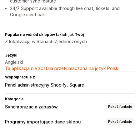
customer sync feature
24/7 Support available through live chat, tickets, and
Google meet calls
Popularne wśród sklepów takich jak Twój
Z lokalizacją w Stanach Zjednoczonych
Języki
Angielski
Ta aplikacja nie została przetłumaczona na język Polski
Współpracuje z
Panel administracyjny Shopify
Square
Kategorie
Synchronizacja zapasów
Pokaż funkcje
Typ synchronizacji
Programy importujące dane sklepu
Pokaż funkcje
Zamówienia
Ceny
Szczegóły produktu
Warianty
Synchronizacja danych
Jednostki SKU
Kody kreskowe
Automatyczna
Ręczna