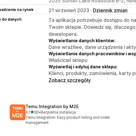
2035 Sunset Lake RoadSuite B-2, New
adzenie na rynek
21 wrzesień 2023 ·
Dziennik zmian
p do danych
Ta aplikacja potrzebuje dostępu do n
Twoim sklepie. Dowiedz się, dlaczego
dewelopera.
Wyświetlanie danych klientów:
Dane wrażliwe, dane urządzenia i akt
Wyświetlanie danych pracowników i ws
Właściciel sklepu
Wyświetlaj i edytuj dane sklepu:
Klienci, produkty, zamówienia, karty
Zobacz szczegóły
Temu Integration by M2E
na 5 gwiazdek
4,1
(8)
•
Bezpłatna instalacja
Łączna liczba recenzji: 8
Temu Integration: Easy product listing and order
management