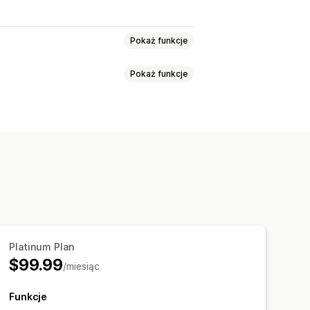
Pokaż funkcje
Pokaż funkcje
tu
Warianty
Jednostki SKU
na
Zbiorcza
Czas rzeczywisty
izacja zapasów
zacja cen
Synchronizacja produktu
hronizacja w czasie rzeczywistym
alizacje zamówienia
Alerty e-mail
gółowe dzienniki
tualizacje zbiorcze
Kolekcje
y
Platinum Plan
$99.99
/miesiąc
Funkcje