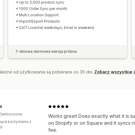
Up to 2,000 product sync
1000 Order Sync per month
Multi Location Support
Import/Export Products
24/7 Livechat weekdays, Email in weekend
7-dniowa darmowa wersja próbna
zależne od użytkowania są pobierane co 30 dni.
Zobacz wszystkie 
t
Zjednoczone
Works great! Does exactly what it is s
iące korzystania z
on Shopify or on Square and it syncs r
ji
fee.