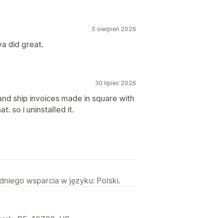
5 sierpień 2026
a did great.
30 lipiec 2026
and ship invoices made in square with
t. so i uninstalled it.
niego wsparcia w języku: Polski.