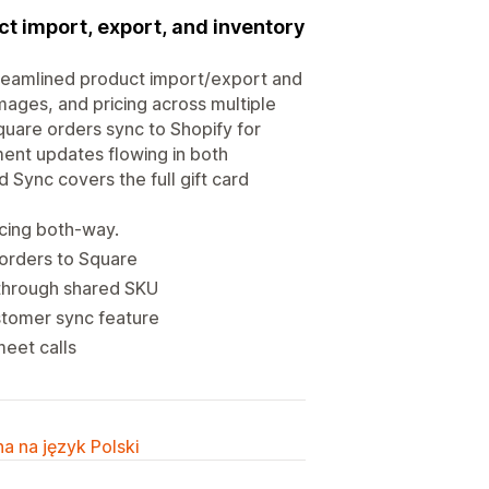
ct import, export, and inventory
treamlined product import/export and
images, and pricing across multiple
uare orders sync to Shopify for
lment updates flowing in both
 Sync covers the full gift card
icing both-way.
 orders to Square
 through shared SKU
stomer sync feature
meet calls
a na język Polski