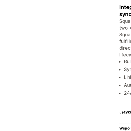
Inte
sync
Squar
two-w
Squar
fulfi
direc
lifec
Bul
Syn
Lin
Au
24/
Języki
Współ