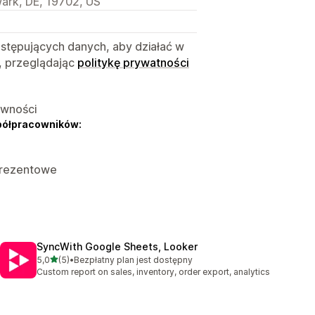
ark, DE, 19702, US
astępujących danych, aby działać w
, przeglądając
politykę prywatności
ywności
półpracowników:
 prezentowe
SyncWith Google Sheets, Looker
na 5 gwiazdek
5,0
(5)
•
Bezpłatny plan jest dostępny
Łączna liczba recenzji: 5
Custom report on sales, inventory, order export, analytics