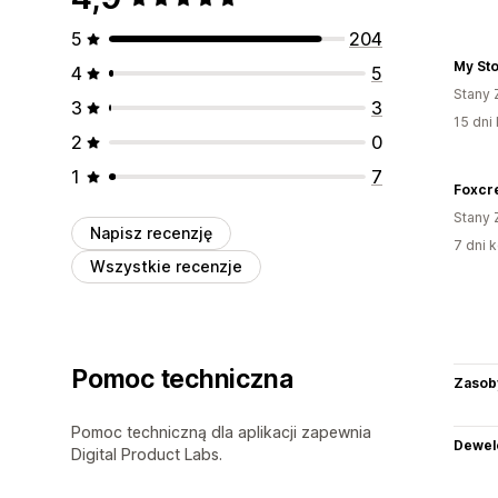
5
204
My St
4
5
Stany 
3
3
15 dni 
2
0
1
7
Foxcr
Stany 
Napisz recenzję
7 dni k
Wszystkie recenzje
Pomoc techniczna
Zasob
Pomoc techniczną dla aplikacji zapewnia
Dewel
Digital Product Labs.