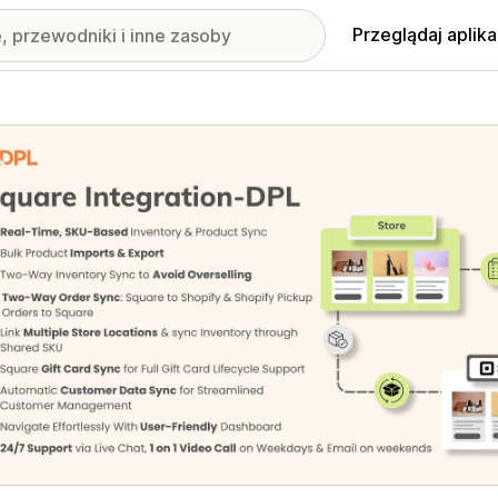
Przeglądaj aplika
nione obrazy w galerii