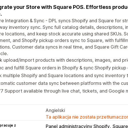
grate your Store with Square POS. Effortless produ
.
e Integration & Sync - DPL syncs Shopify and Square for s
ay inventory sync. Sync full catalog details, descriptions, 
e locations, and keep stock accurate using shared SKUs. Sq
llment, and Shopify pickup orders sync to Square, with fulfil
tions. Customer data syncs in real time, and Square Gift Card
ycle.
k upload/import products with descriptions, images, and pr
c and fulfill Square orders in Shopify & sync Shopify pickup
k multiple Shopify and Square locations and sync inventory
tomatic customer data sync between platforms with the cu
7 Support available through live chat, tickets, and Google 
Angielski
Ta aplikacja nie została przetłumaczon
pracuje z
Panel administracyjny Shopify
Square