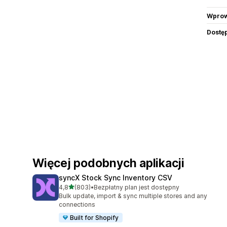
Wprow
Dostę
Więcej podobnych aplikacji
syncX Stock Sync Inventory CSV
na 5 gwiazdek
4,8
(803)
•
Bezpłatny plan jest dostępny
Łączna liczba recenzji: 803
Bulk update, import & sync multiple stores and any
connections
Built for Shopify