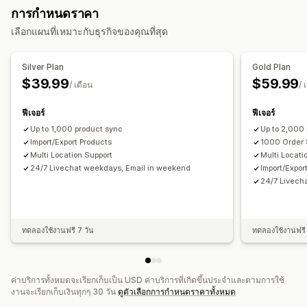
การกำหนดราคา
ซิงค์สินค้า
ซิงค์สองทาง
ซิงค์แบบเรียลไทม์
ซิงค์ตามกำหนดเวลา
การแจ้งเตือนและรายงาน
เลือกแผนที่เหมาะกับธุรกิจของคุณที่สุด
การย้ายข้อมูลร้านค้า
การแจ้งเตือนพนักงาน
อัปเดตคำสั่งซื้อ
การแจ้งเตือนทางอีเมล
การย้ายข้อมูล
การส่งออกจำนวนมาก
การอัปเดตจำนวนมาก
สถานะเรียลไทม์
บันทึกโดยละเอียด
Silver Plan
Gold Plan
คอลเลกชัน
ลูกค้า
สินค้าคงคลัง
คำสั่งซื้อ
สินค้า
$39.99
$59.99
/ เดือน
/ 
ฟีเจอร์
ฟีเจอร์
Up to 1,000 product sync
Up to 2,000
Import/Export Products
1000 Order 
Multi Location Support
Multi Locati
24/7 Livechat weekdays, Email in weekend
Import/Expor
24/7 Livech
ทดลองใช้งานฟรี 7 วัน
ทดลองใช้งานฟรี 
ค่าบริการทั้งหมดจะเรียกเก็บเป็น USD ค่าบริการที่เกิดขึ้นประจำและตามการใช้
งานจะเรียกเก็บเงินทุกๆ 30 วัน
ดูตัวเลือกการกำหนดราคาทั้งหมด