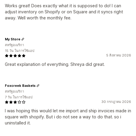
Works great! Does exactly what it is supposed to do! I can
adjust inventory on Shopify or on Square and it syncs right
away. Well worth the monthly fee.
My Store
สหรัฐอเมริกา
15 วัน ในการใช้แอป
5 สิงหาคม 2026
Great explanation of everything. Shreya did great.
Foxcreek Baskets
สหรัฐอเมริกา
7 วัน ในการใช้แอป
30 กรกฎาคม 2026
I was hoping this would let me import and ship invoices made in
square with shopify. But i do not see a way to do that. so i
uninstalled it.