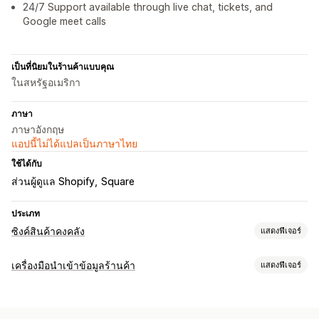
24/7 Support available through live chat, tickets, and
Google meet calls
เป็นที่นิยมในร้านค้าแบบคุณ
ในสหรัฐอเมริกา
ภาษา
ภาษาอังกฤษ
แอปนี้ไม่ได้แปลเป็นภาษาไทย
ใช้ได้กับ
ส่วนผู้ดูแล Shopify
Square
ประเภท
ซิงค์สินค้าคงคลัง
แสดงฟีเจอร์
ประเภทการซิงค์
เครื่องมือนำเข้าข้อมูลร้านค้า
แสดงฟีเจอร์
คำสั่งซื้อ
ราคา
รายละเอียดสินค้า
ตัวเลือกสินค้า
SKU
บาร์โค้ด
ซิงค์ข้อมูล
อัตโนมัติ
ด้วยตนเอง
หลายรายการ
เรียลไทม์
ตามกำหนดเวลา
อัปเดตอัตโนมัติ
ซิงค์สินค้าคงคลัง
ซิงค์คำสั่งซื้อ
ซิงค์ราคา
ที่กำหนดเอง