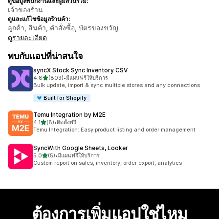
ดูข้อมูลพนักงานและผู้มีส่วนร่วม:
เจ้าของร้าน
ดูและแก้ไขข้อมูลร้านค้า:
ลูกค้า, สินค้า, คำสั่งซื้อ, บัตรของขวัญ
ดูรายละเอียด
พบกับแอปที่น่าสนใจ
syncX Stock Sync Inventory CSV
เต็ม 5 ดาว
4.8
(803)
•
มีแผนฟรีให้บริการ
ทั้งหมด 803 รีวิว
Bulk update, import & sync multiple stores and any connections
Built for Shopify
Temu Integration by M2E
เต็ม 5 ดาว
4.1
(8)
•
ติดตั้งฟรี
ทั้งหมด 8 รีวิว
Temu Integration: Easy product listing and order management
SyncWith Google Sheets, Looker
เต็ม 5 ดาว
5.0
(5)
•
มีแผนฟรีให้บริการ
ทั้งหมด 5 รีวิว
Custom report on sales, inventory, order export, analytics
ต้องการเพิ่มแอปใช่ไหม