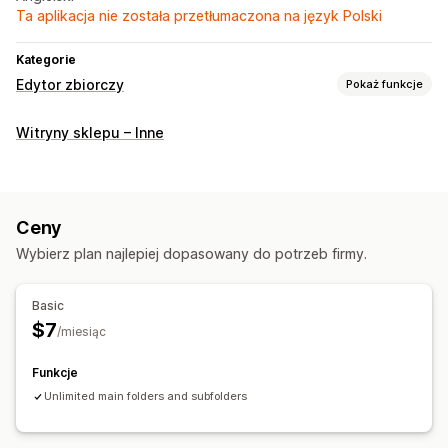
Ta aplikacja nie została przetłumaczona na język Polski
Kategorie
Edytor zbiorczy
Pokaż funkcje
Edytowalne zasoby
Witryny sklepu – Inne
Obrazy
Działania
Usuwanie zbiorcze
Kopia zapasowa
Edycja zbiorcza
Ceny
Wybierz plan najlepiej dopasowany do potrzeb firmy.
Basic
$7
/miesiąc
Funkcje
Unlimited main folders and subfolders