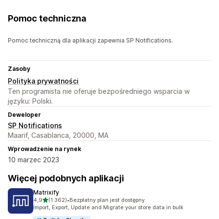
Pomoc techniczna
Pomoc techniczną dla aplikacji zapewnia SP Notifications.
Zasoby
Polityka prywatności
Ten programista nie oferuje bezpośredniego wsparcia w
języku: Polski.
Deweloper
SP Notifications
Maarif, Casablanca, 20000, MA
Wprowadzenie na rynek
10 marzec 2023
Więcej podobnych aplikacji
Matrixify
na 5 gwiazdek
4,9
(1 362)
•
Bezpłatny plan jest dostępny
Łączna liczba recenzji: 1362
Import, Export, Update and Migrate your store data in bulk