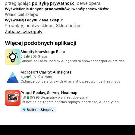
przeglądając
politykę prywatności
dewelopera.
Wyświetlanie danych pracowników i współpracowników:
Właściciel sklepu
Wyświetlaj i edytuj dane sklepu:
Produkty, analizy sklepu, Sklep online
Zobacz szczegóły
Więcej podobnych aplikacji
Shopify Knowledge Base
na 5 gwiazdek
3,2
(20)
•
Gratis
Łączna liczba recenzji: 20
Customize FAQs used by AI agents to answer shopper questions
Microsoft Clarity: AI Insights
na 5 gwiazdek
4,6
(1 817)
•
Gratis
Łączna liczba recenzji: 1817
Optimize conversions with AI analytics, recordings, heatmaps
Propel Replay, Survey, Heatmap
na 5 gwiazdek
4,9
(599)
•
Bezpłatny plan jest dostępny
Łączna liczba recenzji: 599
Fix lost sales: record session replays, heatmaps, AI analytics
Built for Shopify