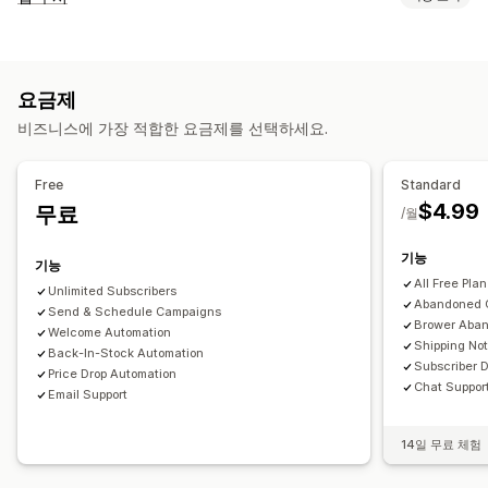
알림 유형
재입고
가격 알림
프로모션
미리 알림
환영 메시지
요금제
가입자 관리
비즈니스에 가장 적합한 요금제를 선택하세요.
가입자 목록
Free
Standard
$4.99
무료
/월
기능
기능
All Free Pla
Unlimited Subscribers
Abandoned C
Send & Schedule Campaigns
Brower Aba
Welcome Automation
Shipping Not
Back-In-Stock Automation
Subscriber D
Price Drop Automation
Chat Suppor
Email Support
14일 무료 체험