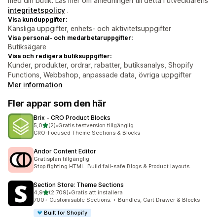
med din butik. Läs mer om anledningen till detta i utvecklarens
integritetspolicy
.
Visa kunduppgifter:
Känsliga uppgifter, enhets- och aktivitetsuppgifter
Visa personal- och medarbetaruppgifter:
Butiksägare
Visa och redigera butiksuppgifter:
Kunder, produkter, ordrar, rabatter, butiksanalys, Shopify
Functions, Webbshop, anpassade data, övriga uppgifter
Mer information
Fler appar som den här
Brix ‑ CRO Product Blocks
av 5 stjärnor
5,0
(2)
•
Gratis testversion tillgänglig
2 recensioner totalt
CRO-Focused Theme Sections & Blocks
Andor Content Editor
Gratisplan tillgänglig
Stop fighting HTML. Build fail-safe Blogs & Product layouts.
Section Store: Theme Sections
av 5 stjärnor
4,9
(2 709)
•
Gratis att installera
2709 recensioner totalt
700+ Customisable Sections. + Bundles, Cart Drawer & Blocks
Built for Shopify